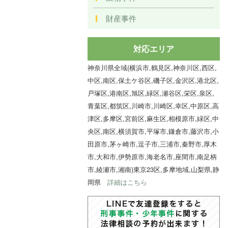
財産事件
対応エリア
神奈川県全域(横浜市,鶴見区,神奈川区,西区,
中区,南区,保土ケ谷区,磯子区,金沢区,港北区,
戸塚区,港南区,旭区,緑区,瀬谷区,栄区,泉区,
青葉区,都筑区,川崎市,川崎区,幸区,中原区,高
津区,多摩区,宮前区,麻生区,相模原市,緑区,中
央区,南区,横須賀市,平塚市,鎌倉市,藤沢市,小
田原市,茅ヶ崎市,逗子市,三浦市,秦野市,厚木
市,大和市,伊勢原市,海老名市,座間市,南足柄
市,綾瀬市,湘南)東京23区,多摩地域,山梨県,静
岡県
詳細はこちら