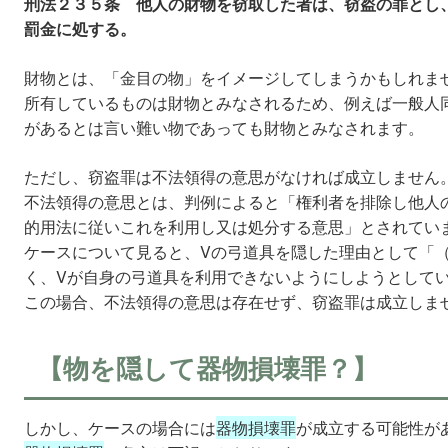
刑法２３５条 他人の財物を窃取した者は、窃盗の罪とし
罰金に処する。
財物とは、「金目の物」をイメージしてしまうかもしれま
所有しているものは財物とみなされるため、例えば一般人
があるとは言い難い物であっても財物とみなされます。
ただし、窃盗罪は不法領得の意思がなければ成立しません
不法領得の意思とは、判例によると「権利者を排除し他人
的用法に従いこれを利用し又は処分する意思」とされてい
ケースについて見ると、Vの弓道具を隠した理由として「
く、Vが自身の弓道具を利用できないようにしようとして
この場合、不法領得の意思は存在せず、窃盗罪は成立しま
【物を隠して器物損壊罪？】
しかし、ケースの場合には
器物損壊罪
が成立する可能性が