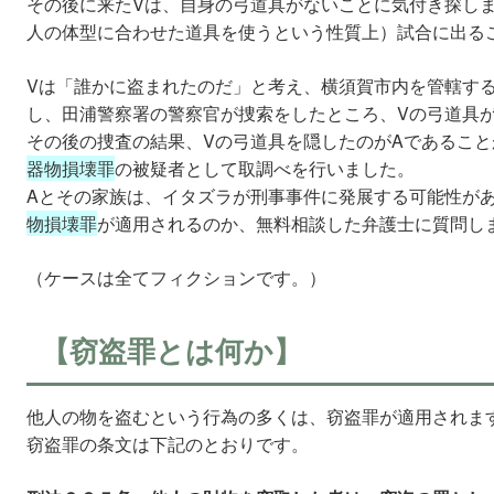
その後に来たVは、自身の弓道具がないことに気付き探し
人の体型に合わせた道具を使うという性質上）試合に出る
Vは「誰かに盗まれたのだ」と考え、横須賀市内を管轄す
し、田浦警察署の警察官が捜索をしたところ、Vの弓道具
その後の捜査の結果、Vの弓道具を隠したのがAであること
器物損壊罪
の被疑者として取調べを行いました。
Aとその家族は、イタズラが刑事事件に発展する可能性が
物損壊罪
が適用されるのか、無料相談した弁護士に質問し
（ケースは全てフィクションです。）
【窃盗罪とは何か】
他人の物を盗むという行為の多くは、窃盗罪が適用されま
窃盗罪の条文は下記のとおりです。