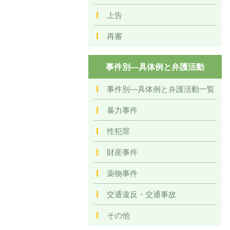
上告
再審
事件別―具体例と弁護活動
事件別―具体例と弁護活動一覧
暴力事件
性犯罪
財産事件
薬物事件
交通違反・交通事故
その他