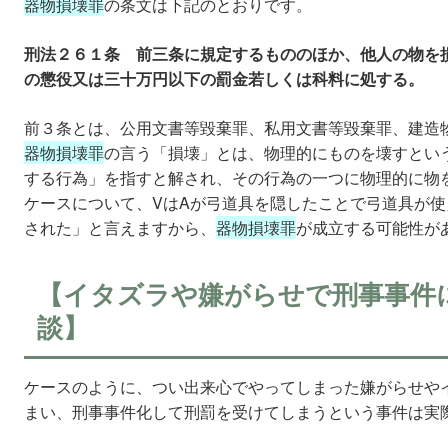
器物損壊罪
の条文は下記のとおりです。
刑法２６１条 前三条に規定するもののほか、他人の物を
の懲役又は三十万円以下の罰金若しくは科料に処する。
前３条とは、公用文書等毀棄罪、私用文書等毀棄罪、建造
器物損壊罪
の言う「損壊」とは、物理的にものを壊すとい
する行為」を指すと解され、その行為の一つに物理的に物
ケースについて、VはAが弓道具を隠したことで弓道具が
された」と言えますから、
器物損壊罪
が成立する可能性が
【イタズラや嫌がらせで刑事事件
談】
ケースのように、つい出来心でやってしまった嫌がらせや
まい、刑事事件化して刑罰を受けてしまうという事件は実