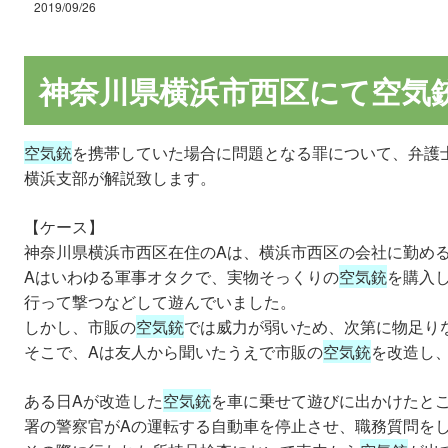
2019/09/26
神奈川県横浜市西区にて空気
空気銃
を携帯していた場合に問題となる罪について、弁護
横浜支部が解説致します。
【ケース】
神奈川県横浜市西区在住のAは、横浜市西区の会社に勤め
Aはいわゆる軍事オタクで、実物そっくりの
空気銃
を購入
行って撃つなどして遊んでいました。
しかし、市販の
空気銃
では威力が弱いため、次第に物足り
そこで、Aは友人から聞いたうえで市販の
空気銃
を改造し
ある日Aが改造した
空気銃
を車に乗せて遊びに出かけたと
署の警察官がAの運転する自動車を停止させ、職務質問を