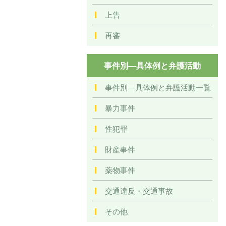
上告
再審
事件別―具体例と弁護活動
事件別―具体例と弁護活動一覧
暴力事件
性犯罪
財産事件
薬物事件
交通違反・交通事故
その他