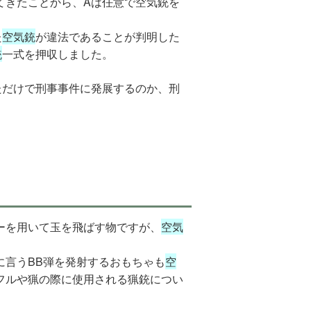
てきたことから、Aは任意で空気銃を
た
空気銃
が違法であることが判明した
銃
一式を押収しました。
ただけで刑事事件に発展するのか、刑
ーを用いて玉を飛ばす物ですが、
空気
に言うBB弾を発射するおもちゃも
空
フルや猟の際に使用される猟銃につい