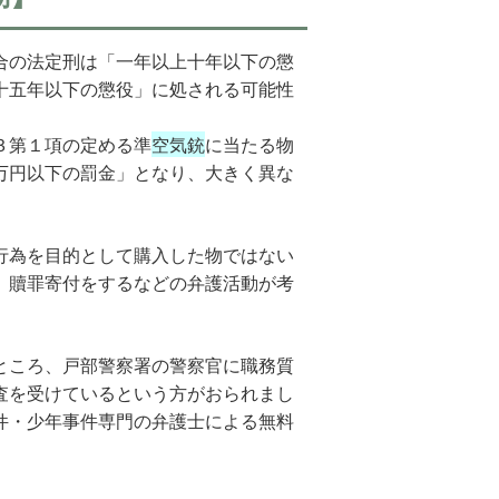
合の法定刑は「一年以上十年以下の懲
十五年以下の懲役」に処される可能性
３第１項の定める準
空気銃
に当たる物
万円以下の罰金」となり、大きく異な
行為を目的として購入した物ではない
、贖罪寄付をするなどの弁護活動が考
ところ、戸部警察署の警察官に職務質
査を受けているという方がおられまし
件・少年事件専門の弁護士による無料