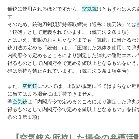
猟銃に使用されるほどですから、
空気銃
はともすれば人の
す。
そのため、銃砲刀剣類所持等取締法（通称：銃刀法）では
「銃砲」として定義されています。（銃刀法２条１項）
とはいえ、市販のおもちゃなどまでも「銃砲」に当たるわ
銃刀法の定める「銃砲」は、「圧縮した気体を使用して弾
内閣府令で定めるところにより測定した弾丸の運動エネル
得るものとして内閣府令で定める値以上となるものをいう
砲は所持を禁止されています。（銃刀法３条１項各号）
また、
空気銃
については、上記の規定に当てはまらない程
に当てはまる場合には所持できません。
準
空気銃
は「内閣府令で定めるところにより測定した弾丸
得るものとして内閣府令で定める値以上となるもの」を指
条の３第１項）
【空気銃を所持した場合の弁護活