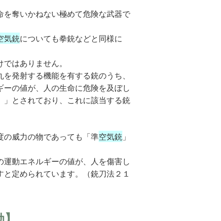
命を奪いかねない極めて危険な武器で
空気銃
についても拳銃などと同様に
けではありません。
丸を発射する機能を有する銃のうち、
ギーの値が、人の生命に危険を及ぼし
。」とされており、これに該当する銃
度の威力の物であっても「準
空気銃
」
の運動エネルギーの値が、人を傷害し
すと定められています。（銃刀法２１
動】