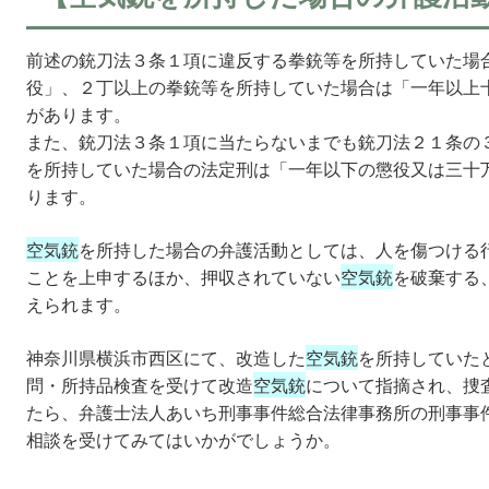
前述の銃刀法３条１項に違反する拳銃等を所持していた場
役」、２丁以上の拳銃等を所持していた場合は「一年以上
があります。
また、銃刀法３条１項に当たらないまでも銃刀法２１条の
を所持していた場合の法定刑は「一年以下の懲役又は三十
ります。
空気銃
を所持した場合の弁護活動としては、人を傷つける
ことを上申するほか、押収されていない
空気銃
を破棄する
えられます。
神奈川県横浜市西区にて、改造した
空気銃
を所持していた
問・所持品検査を受けて改造
空気銃
について指摘され、捜
たら、弁護士法人あいち刑事事件総合法律事務所の刑事事
相談を受けてみてはいかがでしょうか。