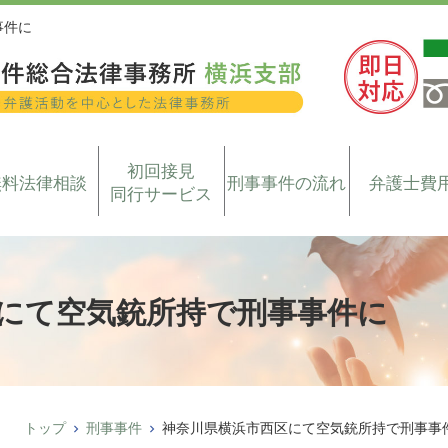
事件に
初回接見
無料法律相談
刑事事件の流れ
弁護士費
同行サービス
にて空気銃所持で刑事事件に
トップ
刑事事件
神奈川県横浜市西区にて空気銃所持で刑事事