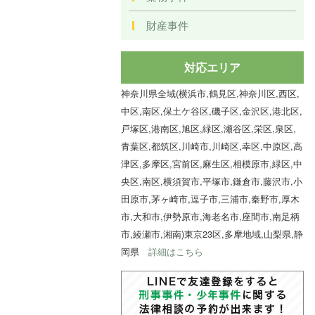
財産事件
対応エリア
神奈川県全域(横浜市,鶴見区,神奈川区,西区,
中区,南区,保土ケ谷区,磯子区,金沢区,港北区,
戸塚区,港南区,旭区,緑区,瀬谷区,栄区,泉区,
青葉区,都筑区,川崎市,川崎区,幸区,中原区,高
津区,多摩区,宮前区,麻生区,相模原市,緑区,中
央区,南区,横須賀市,平塚市,鎌倉市,藤沢市,小
田原市,茅ヶ崎市,逗子市,三浦市,秦野市,厚木
市,大和市,伊勢原市,海老名市,座間市,南足柄
市,綾瀬市,湘南)東京23区,多摩地域,山梨県,静
岡県
詳細はこちら