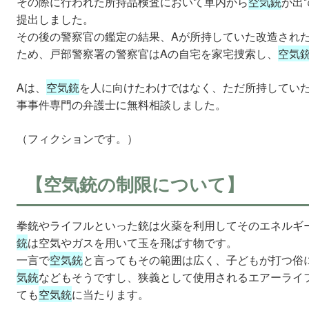
その際に行われた所持品検査において車内から
空気銃
が出
提出しました。
その後の警察官の鑑定の結果、Aが所持していた改造され
ため、戸部警察署の警察官はAの自宅を家宅捜索し、
空気
Aは、
空気銃
を人に向けたわけではなく、ただ所持してい
事事件専門の弁護士に無料相談しました。
（フィクションです。）
【空気銃の制限について】
拳銃やライフルといった銃は火薬を利用してそのエネルギ
銃
は空気やガスを用いて玉を飛ばす物です。
一言で
空気銃
と言ってもその範囲は広く、子どもが打つ俗
気銃
などもそうですし、狭義として使用されるエアーライ
ても
空気銃
に当たります。