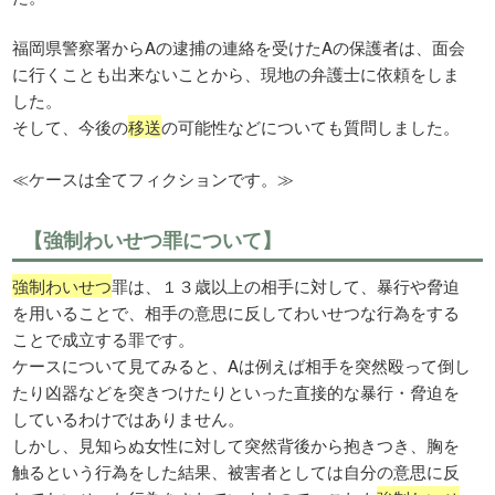
福岡県警察署からAの逮捕の連絡を受けたAの保護者は、面会
に行くことも出来ないことから、現地の弁護士に依頼をしま
した。
そして、今後の
移送
の可能性などについても質問しました。
≪ケースは全てフィクションです。≫
【強制わいせつ罪について】
強制わいせつ
罪は、１３歳以上の相手に対して、暴行や脅迫
を用いることで、相手の意思に反してわいせつな行為をする
ことで成立する罪です。
ケースについて見てみると、Aは例えば相手を突然殴って倒し
たり凶器などを突きつけたりといった直接的な暴行・脅迫を
しているわけではありません。
しかし、見知らぬ女性に対して突然背後から抱きつき、胸を
触るという行為をした結果、被害者としては自分の意思に反