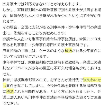
の弁護士では対応できないことが考えられます。
しかし、家庭裁判所への送致前後で別の弁護士が担当する場
合、情報がきちんと引き継がれるか否かという点で不安が生
じます。
その場合、全国に支部がある刑事事件・少年事件専門の弁護
士に、依頼をすることをお勧めします。
弁護士法人あいち刑事事件総合法律事務所は、全国に１３支
部ある刑事事件・少年事件専門の弁護士事務所です。
当事務所の弁護士は、ケースのような
移送
される少年事件に
ついても実績がございます。
少年事件では、家庭裁判所の送致前も送致後も、弁護士の適
切なアドバイスが少年の更正に不可欠な場合も少なくありま
せん。
神奈川県横浜市都筑区にて、お子さんが旅行先で
強制わいせ
つ
事件を起こしてしまい、今後居住地を管轄する家庭裁判所
に
移送
される可能性がある、という方がおられましたら、弁
護士法人あいち刑事事件総合法律事務所横浜支部までご連絡
ください。