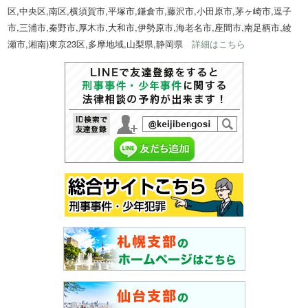
区,中央区,南区,横須賀市,平塚市,鎌倉市,藤沢市,小田原市,茅ヶ崎市,逗子
市,三浦市,秦野市,厚木市,大和市,伊勢原市,海老名市,座間市,南足柄市,綾
瀬市,湘南)東京23区,多摩地域,山梨県,静岡県
詳細はこちら