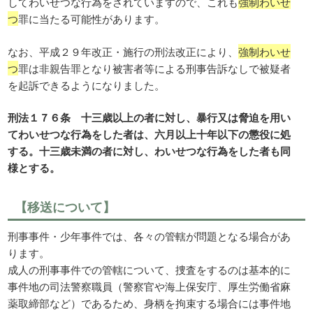
してわいせつな行為をされていますので、これも
強制わいせ
つ
罪に当たる可能性があります。
なお、平成２９年改正・施行の刑法改正により、
強制わいせ
つ
罪は非親告罪となり被害者等による刑事告訴なしで被疑者
を起訴できるようになりました。
刑法１７６条 十三歳以上の者に対し、暴行又は脅迫を用い
てわいせつな行為をした者は、六月以上十年以下の懲役に処
する。十三歳未満の者に対し、わいせつな行為をした者も同
様とする。
【移送について】
刑事事件・少年事件では、各々の管轄が問題となる場合があ
ります。
成人の刑事事件での管轄について、捜査をするのは基本的に
事件地の司法警察職員（警察官や海上保安庁、厚生労働省麻
薬取締部など）であるため、身柄を拘束する場合には事件地