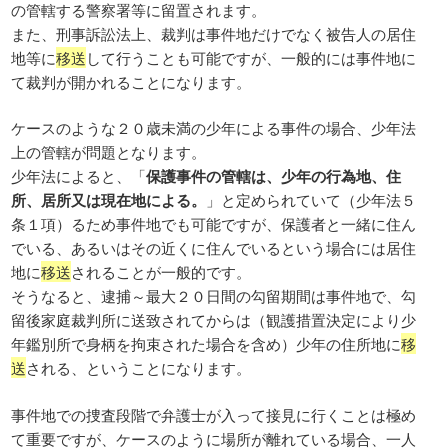
の管轄する警察署等に留置されます。
また、刑事訴訟法上、裁判は事件地だけでなく被告人の居住
地等に
移送
して行うことも可能ですが、一般的には事件地に
て裁判が開かれることになります。
ケースのような２０歳未満の少年による事件の場合、少年法
上の管轄が問題となります。
少年法によると、「
保護事件の管轄は、少年の行為地、住
所、居所又は現在地による。
」と定められていて（少年法５
条１項）るため事件地でも可能ですが、保護者と一緒に住ん
でいる、あるいはその近くに住んでいるという場合には居住
地に
移送
されることが一般的です。
そうなると、逮捕～最大２０日間の勾留期間は事件地で、勾
留後家庭裁判所に送致されてからは（観護措置決定により少
年鑑別所で身柄を拘束された場合を含め）少年の住所地に
移
送
される、ということになります。
事件地での捜査段階で弁護士が入って接見に行くことは極め
て重要ですが、ケースのように場所が離れている場合、一人