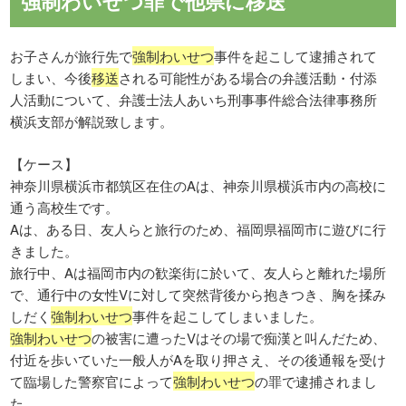
強制わいせつ罪で他県に移送
お子さんが旅行先で
強制わいせつ
事件を起こして逮捕されて
しまい、今後
移送
される可能性がある場合の弁護活動・付添
人活動について、弁護士法人あいち刑事事件総合法律事務所
横浜支部が解説致します。
【ケース】
神奈川県横浜市都筑区在住のAは、神奈川県横浜市内の高校に
通う高校生です。
Aは、ある日、友人らと旅行のため、福岡県福岡市に遊びに行
きました。
旅行中、Aは福岡市内の歓楽街に於いて、友人らと離れた場所
で、通行中の女性Vに対して突然背後から抱きつき、胸を揉み
しだく
強制わいせつ
事件を起こしてしまいました。
強制わいせつ
の被害に遭ったVはその場で痴漢と叫んだため、
付近を歩いていた一般人がAを取り押さえ、その後通報を受け
て臨場した警察官によって
強制わいせつ
の罪で逮捕されまし
た。