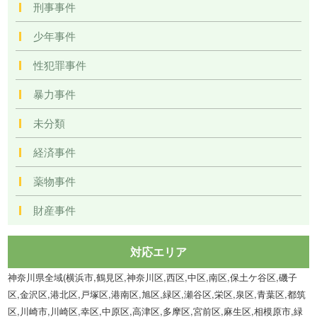
刑事事件
少年事件
性犯罪事件
暴力事件
未分類
経済事件
薬物事件
財産事件
対応エリア
神奈川県全域(横浜市,鶴見区,神奈川区,西区,中区,南区,保土ケ谷区,磯子
区,金沢区,港北区,戸塚区,港南区,旭区,緑区,瀬谷区,栄区,泉区,青葉区,都筑
区,川崎市,川崎区,幸区,中原区,高津区,多摩区,宮前区,麻生区,相模原市,緑