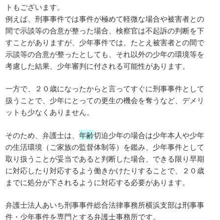
トもございます。
例えば、刑事事件では事件が極めて軽微な場合や被害者との
間で示談等の合意が整った場合、検察官は不起訴の判断を下
すことがありますが、少年事件では、たとえ被害者との間で
示談等の合意が整ったとしても、それ以外の少年の環境等を
考慮した結果、少年審判に付される可能性があります。
一方で、２０歳になったからと言ってすぐに刑事事件として
扱うことで、少年にとっての更生の機会を奪うなど、デメリ
ットも少なくありません。
そのため、弁護士は、
年齢
切迫少年の場合は少年本人や少年
の生活環境（ご家族の監督体制等）を鑑み、少年事件として
取り扱うことが妥当であると判断した場合、できる限り早期
に対応したり対応するよう働きかけたりすることで、２０歳
までに処分が下されるように対応する必要があります。
弁護士法人あいち刑事事件総合法律事務所横浜支部は刑事事
件・少年事件を専門とする弁護士事務所です。