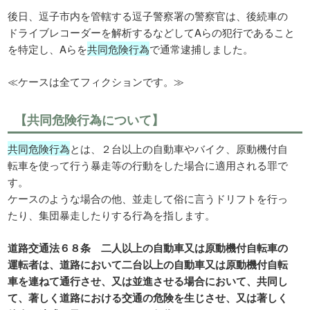
後日、逗子市内を管轄する逗子警察署の警察官は、後続車の
ドライブレコーダーを解析するなどしてAらの犯行であること
を特定し、Aらを
共同危険行為
で通常逮捕しました。
≪ケースは全てフィクションです。≫
【共同危険行為について】
共同危険行為
とは、２台以上の自動車やバイク、原動機付自
転車を使って行う暴走等の行動をした場合に適用される罪で
す。
ケースのような場合の他、並走して俗に言うドリフトを行っ
たり、集団暴走したりする行為を指します。
道路交通法６８条 二人以上の自動車又は原動機付自転車の
運転者は、道路において二台以上の自動車又は原動機付自転
車を連ねて通行させ、又は並進させる場合において、共同し
て、著しく道路における交通の危険を生じさせ、又は著しく