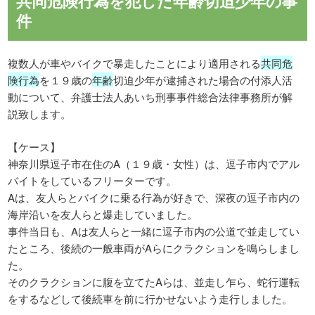
共同危険行為を犯した年齢切迫少年の事
件
複数人が車やバイクで暴走したことにより適用される
共同危
険行為
を１９歳の
年齢
切迫少年が逮捕された場合の付添人活
動について、弁護士法人あいち刑事事件総合法律事務所が解
説致します。
【ケース】
神奈川県逗子市在住のA（１９歳・女性）は、逗子市内でアル
バイトをしているフリーターです。
Aは、友人らとバイクに乗る行為が好きで、深夜の逗子市内の
海岸沿いを友人らと爆走していました。
事件当日も、Aは友人らと一緒に逗子市内の公道で並走してい
たところ、後続の一般車両がAらにクラクションを鳴らしまし
た。
そのクラクションに腹を立てたAらは、並走し乍ら、蛇行運転
をするなどして後続車を前に行かせないよう走行しました。