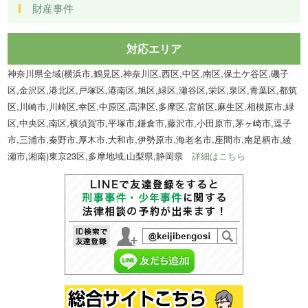
財産事件
対応エリア
神奈川県全域(横浜市,鶴見区,神奈川区,西区,中区,南区,保土ケ谷区,磯子
区,金沢区,港北区,戸塚区,港南区,旭区,緑区,瀬谷区,栄区,泉区,青葉区,都筑
区,川崎市,川崎区,幸区,中原区,高津区,多摩区,宮前区,麻生区,相模原市,緑
区,中央区,南区,横須賀市,平塚市,鎌倉市,藤沢市,小田原市,茅ヶ崎市,逗子
市,三浦市,秦野市,厚木市,大和市,伊勢原市,海老名市,座間市,南足柄市,綾
瀬市,湘南)東京23区,多摩地域,山梨県,静岡県
詳細はこちら