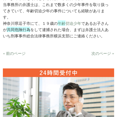
当事務所の弁護士は、これまで数多くの少年事件を取り扱っ
てきていて、年齢切迫少年の事件についても経験がありま
す。
神奈川県逗子市にて、１９歳の
年齢
切迫少年
であるお子さん
が
共同危険行為
をして逮捕された場合、まずは弁護士法人あ
いち刑事事件総合法律事務所横浜支部にご連絡ください。
« 前のページ
次のページ »