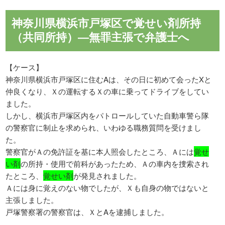
神奈川県横浜市戸塚区で覚せい剤所持
（共同所持）―無罪主張で弁護士へ
【ケース】
神奈川県横浜市戸塚区に住むAは、その日に初めて会ったXと
仲良くなり、Ｘの運転するＸの車に乗ってドライブをしてい
ました。
しかし、横浜市戸塚区内をパトロールしていた自動車警ら隊
の警察官に制止を求められ、いわゆる職務質問を受けまし
た。
警察官がＡの免許証を基に本人照会したところ、Ａには
覚せ
い剤
の所持・使用で前科があったため、Ａの車内を捜索され
たところ、
覚せい剤
が発見されました。
Ａには身に覚えのない物でしたが、Ｘも自身の物ではないと
主張しました。
戸塚警察署の警察官は、ＸとAを逮捕しました。