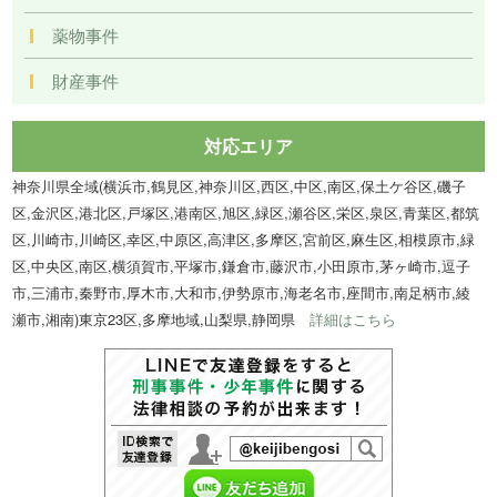
薬物事件
財産事件
対応エリア
神奈川県全域(横浜市,鶴見区,神奈川区,西区,中区,南区,保土ケ谷区,磯子
区,金沢区,港北区,戸塚区,港南区,旭区,緑区,瀬谷区,栄区,泉区,青葉区,都筑
区,川崎市,川崎区,幸区,中原区,高津区,多摩区,宮前区,麻生区,相模原市,緑
区,中央区,南区,横須賀市,平塚市,鎌倉市,藤沢市,小田原市,茅ヶ崎市,逗子
市,三浦市,秦野市,厚木市,大和市,伊勢原市,海老名市,座間市,南足柄市,綾
瀬市,湘南)東京23区,多摩地域,山梨県,静岡県
詳細はこちら