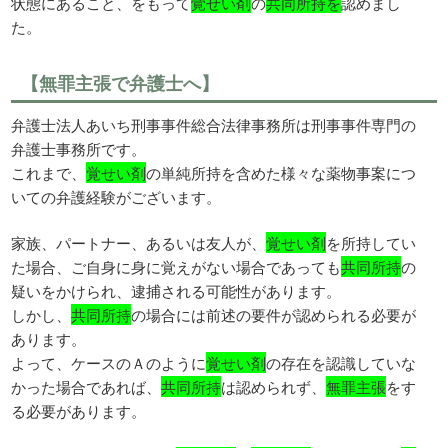
状態にあること、をもって
覚せい剤
の
共同所持を
認めまし
た。
【無罪主張で弁護士へ】
弁護士法人あいち刑事事件総合法律事務所は刑事事件専門の
弁護士事務所です。
これまで、
覚せい剤
の単純所持を含めた様々な薬物事案につ
いての弁護経験がございます。
家族、パートナー、あるいは友人が、
覚せい剤
を所持してい
た場合、ご自身に身に覚えがない場合であっても
共同所持
の
疑いをかけられ、逮捕される可能性があります。
しかし、
共同所持
の場合には前述の要件が認められる必要が
あります。
よって、ケースのＡのように
覚せい剤
の存在を認識していな
かった場合であれば、
共同所持
は認められず、
無罪主張
をす
る必要があります。