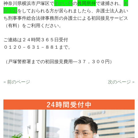
神奈川県横浜市戸塚区で
覚せい剤
の
共同所持
で逮捕され、
無
罪主張
をしておられる方が居られましたら、弁護士法人あい
ち刑事事件総合法律事務所の弁護士による初回接見サービス
（有料）をご利用ください。
ご連絡は２４時間３６５日受付
０１２０－６３１－８８１まで。
（戸塚警察署までの初回接見費用―３７，３００円）
« 前のページ
次のページ »