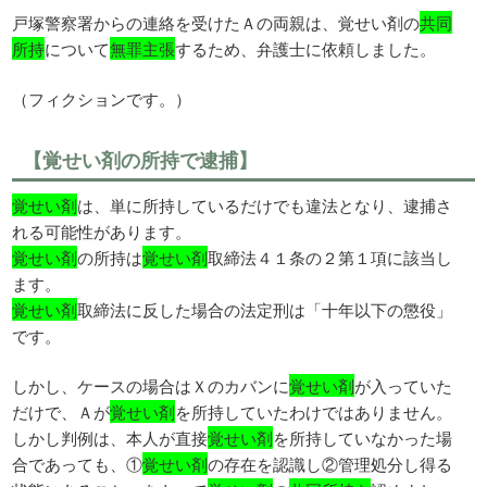
戸塚警察署からの連絡を受けたＡの両親は、覚せい剤の
共同
所持
について
無罪主張
するため、弁護士に依頼しました。
（フィクションです。）
【覚せい剤の所持で逮捕】
覚せい剤
は、単に所持しているだけでも違法となり、逮捕さ
れる可能性があります。
覚せい剤
の所持は
覚せい剤
取締法４１条の２第１項に該当し
ます。
覚せい剤
取締法に反した場合の法定刑は「十年以下の懲役」
です。
しかし、ケースの場合はＸのカバンに
覚せい剤
が入っていた
だけで、Ａが
覚せい剤
を所持していたわけではありません。
しかし判例は、本人が直接
覚せい剤
を所持していなかった場
合であっても、①
覚せい剤
の存在を認識し②管理処分し得る