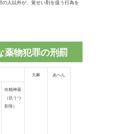
部の人以外が、覚せい剤を扱う行為を
な薬物犯罪の刑罰
大麻
あへん
向精神薬
（抗うつ
剤等）