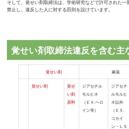
そして、覚せい剤取締法は、学術研究などで許可された一
禁止し、違反した人に対する罰則を設けています。
覚せい剤取締法違反を含む主
覚せい剤
麻薬
覚せい剤
覚せ
ジアセチル
ジアセチ
い剤
モルヒネ
ルモルヒ
原料
（ＥＸ.ヘロ
ネ以外
イン等）
（ＥＸ.
コカイ
ン・ＬＳ