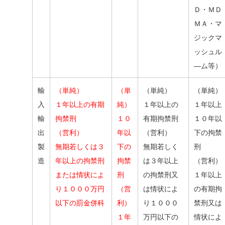
Ｄ・ＭＤ
ＭＡ・マ
ジックマ
ッシュル
―ム等）
輸
（単純）
（単
（単純）
（単純）
入
１年以上の有期
純）
１年以上の
１年以上
輸
拘禁刑
１０
有期拘禁刑
１０年以
出
（営利）
年以
（営利）
下の拘禁
製
無期若しくは３
下の
無期若しく
刑
造
年以上の拘禁刑
拘禁
は３年以上
（営利）
または情状によ
刑
の拘禁刑又
１年以上
り１０００万円
（営
は情状によ
の有期拘
以下の罰金併科
利）
り１０００
禁刑又は
１年
万円以下の
情状によ