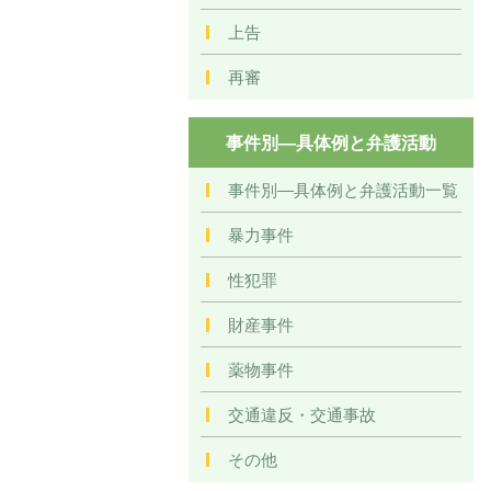
上告
再審
事件別―具体例と弁護活動
事件別―具体例と弁護活動一覧
暴力事件
性犯罪
財産事件
薬物事件
交通違反・交通事故
その他