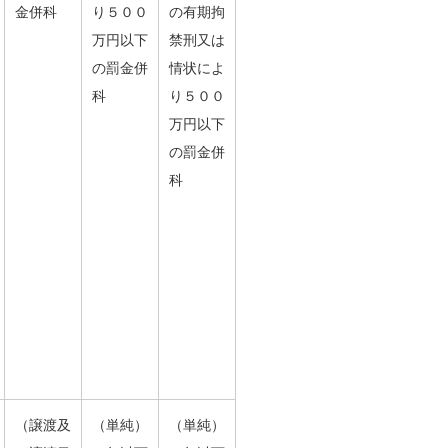
金併科
り５００
の有期拘
万円以下
禁刑又は
の罰金併
情状によ
科
り５００
万円以下
の罰金併
科
（譲渡及
（単純）
（単純）