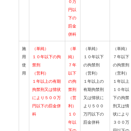
０万
円以
下の
罰金
併科
施
（単純）
（単
（単純）
（単純）
用
１０年以下の拘
純）
１０年以下
７年以下
使
禁刑
７年
の拘禁刑
の拘禁刑
用
（営利）
以下
（営利）
（営利）
１年以上の有期
の拘
１年以上の
１年以上
拘禁刑又は情状
禁刑
有期拘禁刑
１０年以
により５００万
（営
又は情状に
下の拘禁
円以下の罰金併
利）
より５００
刑又は情
科
１０
万円以下の
状により
年以
罰金併科
３００万
下の
円以下の