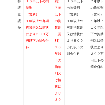
持
１０年以下の拘
純）
１０年以下
７年以下
譲
禁刑
７年
の拘禁刑
の拘禁刑
渡
（営利）
以下
（営利）
（営利）
譲
１年以上の有期
の拘
１年以上の
１年以上
受
拘禁刑又は情状
禁刑
有期拘禁刑
１０年以
により５００万
（営
又は情状に
下の拘禁
円以下の罰金併
利）
より５００
刑又は情
科
１０
万円以下の
状により
年以
罰金併科
３００万
下の
円以下の
拘禁
罰金併科
刑又
は情
状に
より
３０