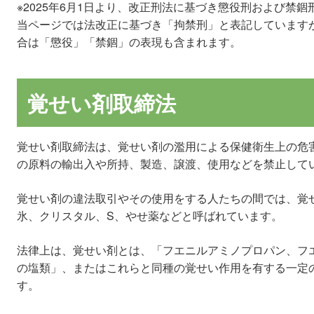
※2025年6月1日より、改正刑法に基づき懲役刑および禁
当ページでは法改正に基づき「拘禁刑」と表記しています
合は「懲役」「禁錮」の表現も含まれます。
覚せい剤取締法
覚せい剤取締法は、覚せい剤の濫用による保健衛生上の危
の原料の輸出入や所持、製造、譲渡、使用などを禁止して
覚せい剤の違法取引やその使用をする人たちの間では、覚
氷、クリスタル、S、やせ薬などと呼ばれています。
法律上は、覚せい剤とは、「フエニルアミノプロパン、フ
の塩類」、またはこれらと同種の覚せい作用を有する一定
す。