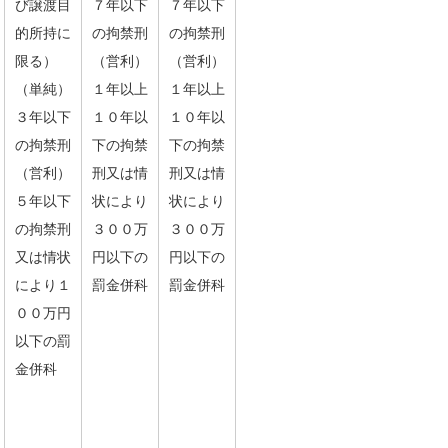
び譲渡目
７年以下
７年以下
的所持に
の拘禁刑
の拘禁刑
限る）
（営利）
（営利）
（単純）
１年以上
１年以上
３年以下
１０年以
１０年以
の拘禁刑
下の拘禁
下の拘禁
（営利）
刑又は情
刑又は情
５年以下
状により
状により
の拘禁刑
３００万
３００万
又は情状
円以下の
円以下の
により１
罰金併科
罰金併科
００万円
以下の罰
金併科