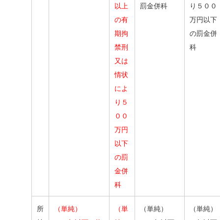
以上
罰金併科
り５００
の有
万円以下
期拘
の罰金併
禁刑
科
又は
情状
によ
り５
００
万円
以下
の罰
金併
科
所
（単純）
（単
（単純）
（単純）