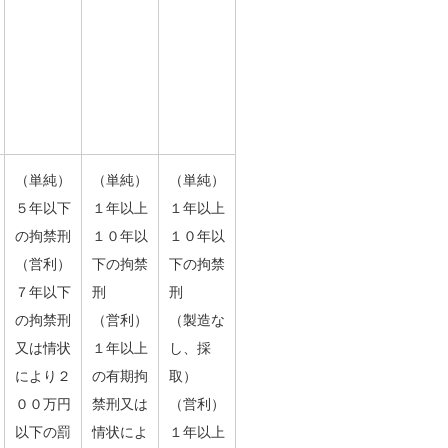
（単純）
（単純）
（単純）
５年以下
１年以上
１年以上
の拘禁刑
１０年以
１０年以
（営利）
下の拘禁
下の拘禁
７年以下
刑
刑
の拘禁刑
（営利）
（製造な
又は情状
１年以上
し、採
により２
の有期拘
取）
００万円
禁刑又は
（営利）
以下の罰
情状によ
１年以上