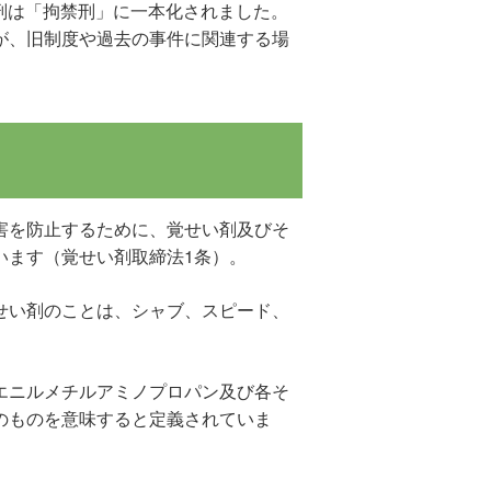
錮刑は「拘禁刑」に一本化されました。
が、旧制度や過去の事件に関連する場
害を防止するために、覚せい剤及びそ
います（覚せい剤取締法1条）。
せい剤のことは、シャブ、スピード、
エニルメチルアミノプロパン及び各そ
のものを意味すると定義されていま