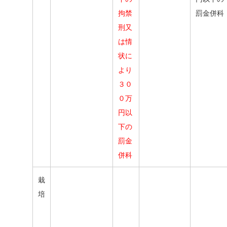
拘禁
罰金併科
刑又
は情
状に
より
３０
０万
円以
下の
罰金
併科
栽
培