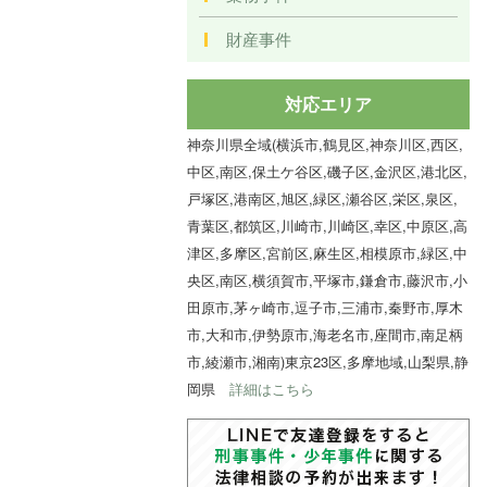
財産事件
対応エリア
神奈川県全域(横浜市,鶴見区,神奈川区,西区,
中区,南区,保土ケ谷区,磯子区,金沢区,港北区,
戸塚区,港南区,旭区,緑区,瀬谷区,栄区,泉区,
青葉区,都筑区,川崎市,川崎区,幸区,中原区,高
津区,多摩区,宮前区,麻生区,相模原市,緑区,中
央区,南区,横須賀市,平塚市,鎌倉市,藤沢市,小
田原市,茅ヶ崎市,逗子市,三浦市,秦野市,厚木
市,大和市,伊勢原市,海老名市,座間市,南足柄
市,綾瀬市,湘南)東京23区,多摩地域,山梨県,静
岡県
詳細はこちら