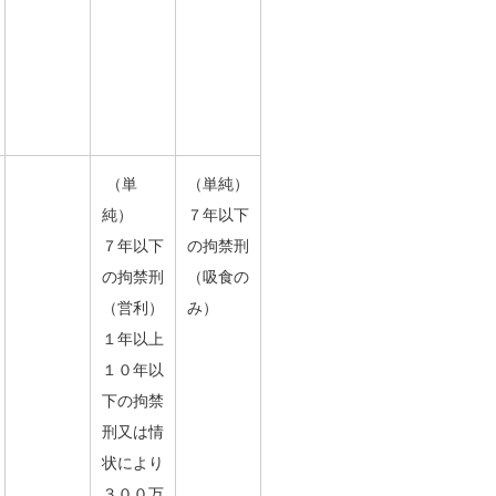
（単
（単純）
純）
７年以下
７年以下
の拘禁刑
の拘禁刑
（吸食の
（営利）
み）
１年以上
１０年以
下の拘禁
刑又は情
状により
３００万