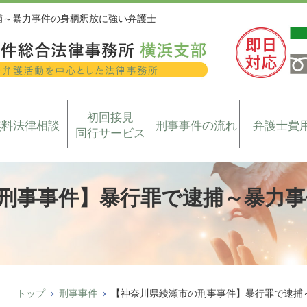
捕～暴力事件の身柄釈放に強い弁護士
初回接見
無料法律相談
刑事事件の流れ
弁護士費
同行サービス
刑事事件】暴行罪で逮捕～暴力事
トップ
刑事事件
【神奈川県綾瀬市の刑事事件】暴行罪で逮捕