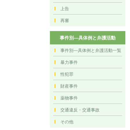
上告
再審
事件別―具体例と弁護活動
事件別―具体例と弁護活動一覧
暴力事件
性犯罪
財産事件
薬物事件
交通違反・交通事故
その他