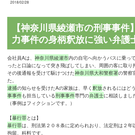
2018/02/28
【神奈川県綾瀬市の刑事事件
力事件の身柄釈放に強い弁護
会社員Aは、
神奈川県綾瀬市
内の自宅へ向かうバスに乗っ
ったと口論になって突き飛ばしてしまい、周囲の客に取り
その後通報を受けて駆けつけた
神奈川県大和警察署
の警察
た。
逮捕
の知らせを受けたAの家族は、早く
釈放
されるにはど
事事件
も担当している
刑事事件
専門の
弁護士
に相談しまし
（事例はフィクションです。）
【
暴行罪
とは】
暴行罪
は、刑法第２０８条に定められおり、法定刑は２年
拘留、科料です。