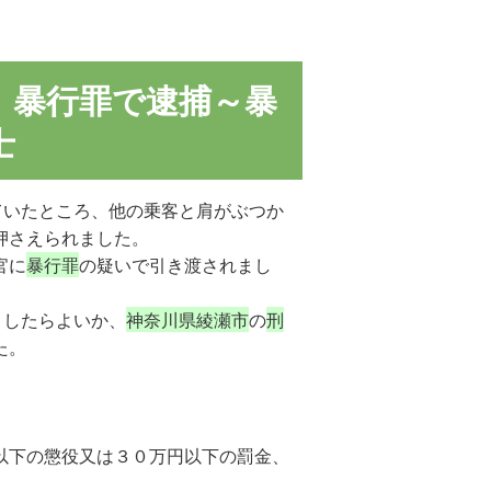
】暴行罪で逮捕～暴
士
ていたところ、他の乗客と肩がぶつか
押さえられました。
官に
暴行罪
の疑いで引き渡されまし
うしたらよいか、
神奈川県綾瀬市
の
刑
た。
以下の懲役又は３０万円以下の罰金、