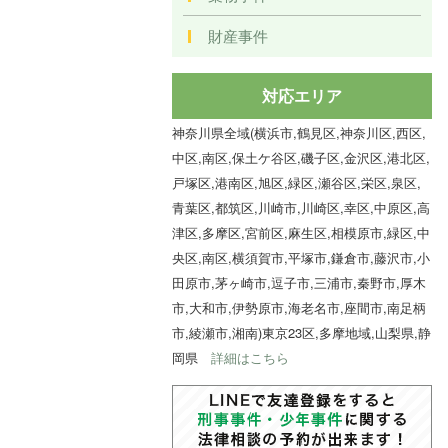
財産事件
対応エリア
神奈川県全域(横浜市,鶴見区,神奈川区,西区,
中区,南区,保土ケ谷区,磯子区,金沢区,港北区,
戸塚区,港南区,旭区,緑区,瀬谷区,栄区,泉区,
青葉区,都筑区,川崎市,川崎区,幸区,中原区,高
津区,多摩区,宮前区,麻生区,相模原市,緑区,中
央区,南区,横須賀市,平塚市,鎌倉市,藤沢市,小
田原市,茅ヶ崎市,逗子市,三浦市,秦野市,厚木
市,大和市,伊勢原市,海老名市,座間市,南足柄
市,綾瀬市,湘南)東京23区,多摩地域,山梨県,静
岡県
詳細はこちら