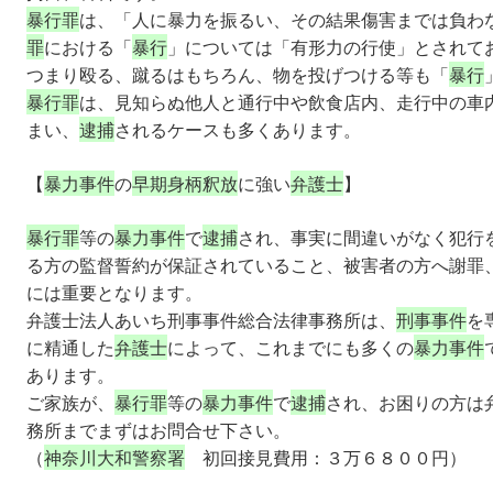
暴行罪
は、「人に暴力を振るい、その結果傷害までは負わ
罪
における「
暴行
」については「有形力の行使」とされて
つまり殴る、蹴るはもちろん、物を投げつける等も「
暴行
暴行罪
は、見知らぬ他人と通行中や飲食店内、走行中の車
まい、
逮捕
されるケースも多くあります。
【
暴力事件
の
早期身柄釈放
に強い
弁護士
】
暴行罪
等の
暴力事件
で
逮捕
され、事実に間違いがなく犯行
る方の監督誓約が保証されていること、被害者の方へ謝罪
には重要となります。
弁護士法人あいち刑事事件総合法律事務所は、
刑事事件
を
に精通した
弁護士
によって、これまでにも多くの
暴力事件
あります。
ご家族が、
暴行罪
等の
暴力事件
で
逮捕
され、お困りの方は
務所までまずはお問合せ下さい。
（
神奈川大和警察署
初回接見費用：３万６８００円）