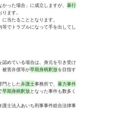
なかった場合」に成立しますが、
暴行
おります。
」に当たることとなります。
内等でトラブルになって手を出してし
を認めている場合は、身元を引き受け
、被害弁償等が
早期身柄釈放
を目指す
専門とした
弁護士
事務所で、
暴力事件
で
早期身柄釈放
となった事件も数多く
弁護士法人あいち刑事事件総合法律事