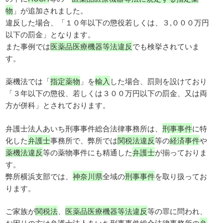
物
」が追加されました。
違反した場合、「１０年以下の懲役若しくは、３,０００万円
以下の罰金」となります。
また事例では
医薬品医療機器等法違反
でも検挙されていま
す。
薬機法では「
指定薬物
」を
輸入
した場合、罰則を設けており
「３年以下の懲役、若しくは３００万円以下の罰金、又は両
方が併科」とされております。
弁護士法人あいち刑事事件総合法律事務所は、
刑事事件
に特
化した
弁護士
事務所で、弊所では
関税法違反
等の
経済事件
や
薬機法違反
等の薬物事件にも精通した
弁護士
が揃っておりま
す。
弊所横浜支部では、
神奈川県
全域の
刑事事件
を取り扱ってお
ります。
ご家族が
関税法
、
医薬品医療機器等法違反
等の罪に問われ、
お困りの方は弁護士法人あいち刑事事件総合法律事務所の
弁