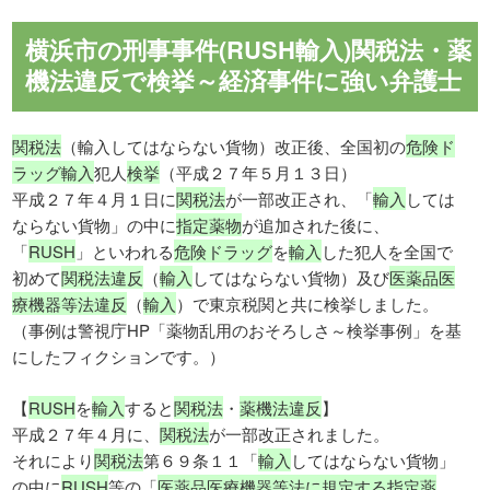
横浜市の刑事事件(RUSH輸入)関税法・薬
機法違反で検挙～経済事件に強い弁護士
関税法
（輸入してはならない貨物）改正後、全国初の
危険ド
ラッグ輸入
犯人
検挙
（平成２７年５月１３日）
平成２７年４月１日に
関税法
が一部改正され、「
輸入
しては
ならない貨物」の中に
指定薬物
が追加された後に、
「
RUSH
」といわれる
危険ドラッグ
を
輸入
した犯人を全国で
初めて
関税法違反
（
輸入
してはならない貨物）及び
医薬品医
療機器等法違反
（
輸入
）で東京税関と共に検挙しました。
（事例は警視庁HP「薬物乱用のおそろしさ～検挙事例」を基
にしたフィクションです。）
【
RUSH
を
輸入
すると
関税法
・
薬機法違反
】
平成２７年４月に、
関税法
が一部改正されました。
それにより
関税法
第６９条１１「
輸入
してはならない貨物」
の中に
RUSH
等の「
医薬品医療機器等法に規定する指定薬