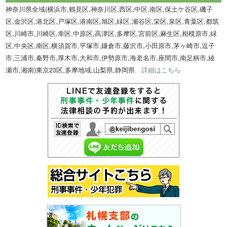
神奈川県全域(横浜市,鶴見区,神奈川区,西区,中区,南区,保土ケ谷区,磯子
区,金沢区,港北区,戸塚区,港南区,旭区,緑区,瀬谷区,栄区,泉区,青葉区,都筑
区,川崎市,川崎区,幸区,中原区,高津区,多摩区,宮前区,麻生区,相模原市,緑
区,中央区,南区,横須賀市,平塚市,鎌倉市,藤沢市,小田原市,茅ヶ崎市,逗子
市,三浦市,秦野市,厚木市,大和市,伊勢原市,海老名市,座間市,南足柄市,綾
瀬市,湘南)東京23区,多摩地域,山梨県,静岡県
詳細はこちら