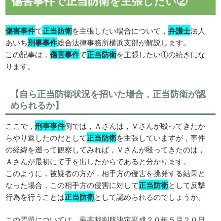
傷害事件で正当防衛を主張したい②
傷害事件
で
正当防衛
を主張したい場合について，
弁護士
法人
あいち
刑事事件
総合法律事務所横浜支部が解説します。
この記事は，
傷害事件
で
正当防衛
を主張したい①の続きにな
ります。
【自ら正当防衛状況を招いた場合，正当防衛が認
められるか】
ここで，
刑事事件
例では，Ａさんは，Ｖさんが殴ってきたか
らやり返したのだとして
正当防衛
を主張していますが，事件
の経緯を遡って観察してみれば，Ｖさんが殴ってきたのは，
Ａさんが最初にて手を出したからであると分かります。
このように，被疑者の方が，相手方の侵害を挑発する結果と
なった場合，この相手方の侵害に対して
正当防衛
として反撃
行為を行うことは
正当防衛
として認められるのでしょうか。
この問題については，最高裁判所決定平成２０年５月２０日