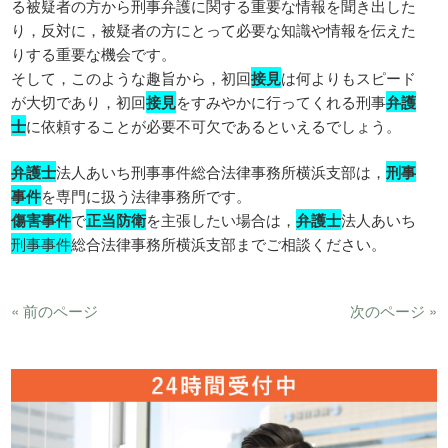
る被疑者の方から刑事弁護に関する重要な情報を聞き出した
り，反対に，被疑者の方にとって必要な知識や情報を伝えた
りする重要な機会です。
そして，このような趣旨から，初回
接見
は何よりもスピード
が大切であり，初回
接見
をすみやかに行ってくれる刑事
弁護
士
に依頼することが必要不可欠であるといえるでしょう。
弁護士
法人あいち刑事事件総合法律事務所横浜支部は，
刑事
事件
を専門に扱う法律事務所です。
傷害事件
で
正当防衛
を主張したい場合は，
弁護士
法人あいち
刑事事件
総合法律事務所横浜支部までご相談ください。
« 前のページ
次のページ »