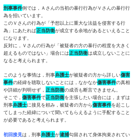
刑事事件
例では，Ａさんの当初の暴行行為がＶさんの暴行行
為を招いています。
このＶさんの行為が「予想以上に重大な法益を侵害する行
為」にあたれば
正当防衛
が成立する余地があるといえること
になります。
反対に，Ｖさんの行為が「被疑者の方の暴行の程度を大きく
超えるものではない」場合には
正当防衛
は成立しないことに
なると考えられます。
このような事情は，刑事
弁護士
が被疑者の方から詳しい
傷害
事件
の経緯を聴取しないことには，なかなか
傷害事件
の真相
や詳細が判明せず，
正当防衛
の成否も断言できません。
そこで，
傷害事件
で
正当防衛
を主張したい場合には，まずは
刑事
弁護士
に接見を頼み，被疑者の方から
傷害事件
を起こし
てしまった経緯について聞いてもらえるように手配すること
が必要であると考えられます。
初回接見
は，刑事
弁護士
が
逮捕
勾留されて身体拘束されてい