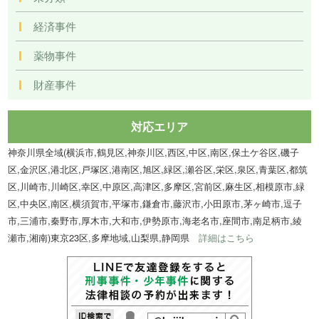
経済事件
薬物事件
財産事件
対応エリア
神奈川県全域(横浜市,鶴見区,神奈川区,西区,中区,南区,保土ケ谷区,磯子
区,金沢区,港北区,戸塚区,港南区,旭区,緑区,瀬谷区,栄区,泉区,青葉区,都筑
区,川崎市,川崎区,幸区,中原区,高津区,多摩区,宮前区,麻生区,相模原市,緑
区,中央区,南区,横須賀市,平塚市,鎌倉市,藤沢市,小田原市,茅ヶ崎市,逗子
市,三浦市,秦野市,厚木市,大和市,伊勢原市,海老名市,座間市,南足柄市,綾
瀬市,湘南)東京23区,多摩地域,山梨県,静岡県
詳細はこちら