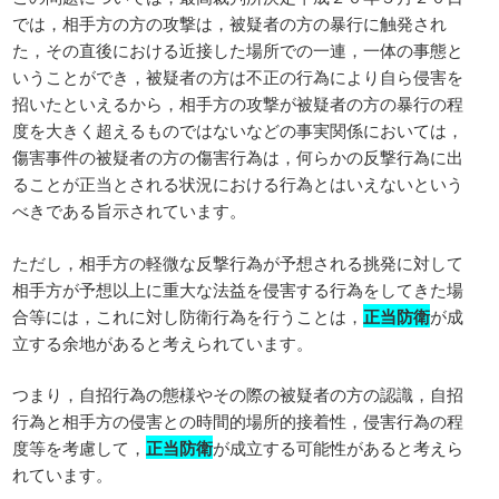
では，相手方の方の攻撃は，被疑者の方の暴行に触発され
た，その直後における近接した場所での一連，一体の事態と
いうことができ，被疑者の方は不正の行為により自ら侵害を
招いたといえるから，相手方の攻撃が被疑者の方の暴行の程
度を大きく超えるものではないなどの事実関係においては，
傷害事件の被疑者の方の傷害行為は，何らかの反撃行為に出
ることが正当とされる状況における行為とはいえないという
べきである旨示されています。
ただし，相手方の軽微な反撃行為が予想される挑発に対して
相手方が予想以上に重大な法益を侵害する行為をしてきた場
合等には，これに対し防衛行為を行うことは，
正当防衛
が成
立する余地があると考えられています。
つまり，自招行為の態様やその際の被疑者の方の認識，自招
行為と相手方の侵害との時間的場所的接着性，侵害行為の程
度等を考慮して，
正当防衛
が成立する可能性があると考えら
れています。