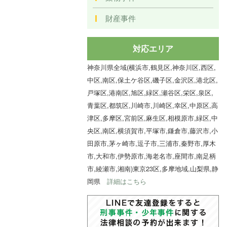
財産事件
対応エリア
神奈川県全域(横浜市,鶴見区,神奈川区,西区,
中区,南区,保土ケ谷区,磯子区,金沢区,港北区,
戸塚区,港南区,旭区,緑区,瀬谷区,栄区,泉区,
青葉区,都筑区,川崎市,川崎区,幸区,中原区,高
津区,多摩区,宮前区,麻生区,相模原市,緑区,中
央区,南区,横須賀市,平塚市,鎌倉市,藤沢市,小
田原市,茅ヶ崎市,逗子市,三浦市,秦野市,厚木
市,大和市,伊勢原市,海老名市,座間市,南足柄
市,綾瀬市,湘南)東京23区,多摩地域,山梨県,静
岡県
詳細はこちら