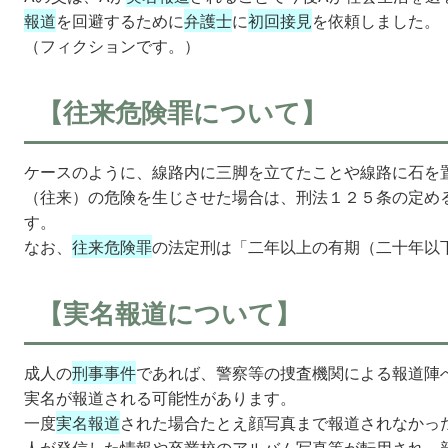
報道
を回避するために
弁護士
に
初回接見
を依頼しました。
（フィクションです。）
【往来危険罪について】
ケースのように、線路内に三脚を立てたことや線路に石を
（往来）の危険を生じさせた場合は、刑法１２５条の定め
す。
なお、
往来危険罪
の法定刑は「二年以上の有期（二十年以
【実名報道について】
成人の
刑事事件
であれば、警察等の捜査機関による報道陣
実名が報道される可能性があります。
一度
実名報道
された場合たとえ顔写真まで報道されなかっ
人が発信した情報や卒業校のアルバム写真等が転用され、