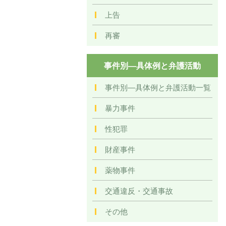
上告
再審
事件別―具体例と弁護活動
事件別―具体例と弁護活動一覧
暴力事件
性犯罪
財産事件
薬物事件
交通違反・交通事故
その他