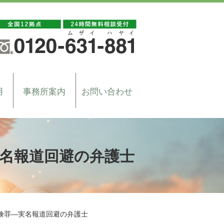
用
事務所案内
お問い合わせ
名報道回避の弁護士
険罪―実名報道回避の弁護士