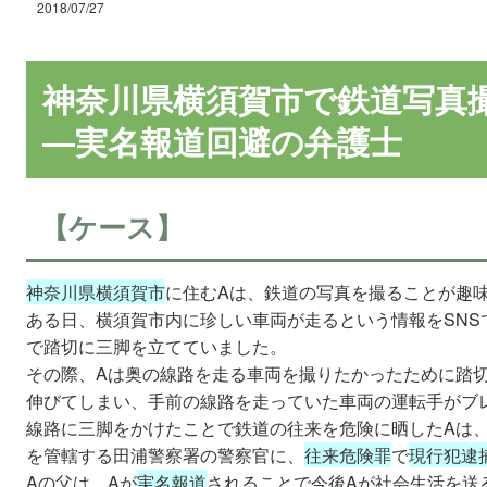
2018/07/27
神奈川県横須賀市で鉄道写真
―実名報道回避の弁護士
【ケース】
神奈川県横須賀市
に住むAは、鉄道の写真を撮ることが趣
ある日、横須賀市内に珍しい車両が走るという情報をSNS
で踏切に三脚を立てていました。
その際、Aは奥の線路を走る車両を撮りたかったために踏
伸びてしまい、手前の線路を走っていた車両の運転手がブ
線路に三脚をかけたことで鉄道の往来を危険に晒したAは
を管轄する田浦警察署の警察官に、
往来危険罪
で
現行犯逮
Aの父は、Aが
実名報道
されることで今後Aが社会生活を送