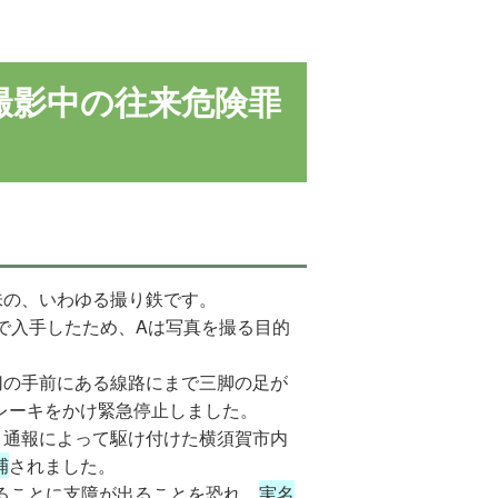
撮影中の往来危険罪
味の、いわゆる撮り鉄です。
で入手したため、Aは写真を撮る目的
切の手前にある線路にまで三脚の足が
レーキをかけ緊急停止しました。
、通報によって駆け付けた横須賀市内
捕
されました。
ることに支障が出ることを恐れ、
実名