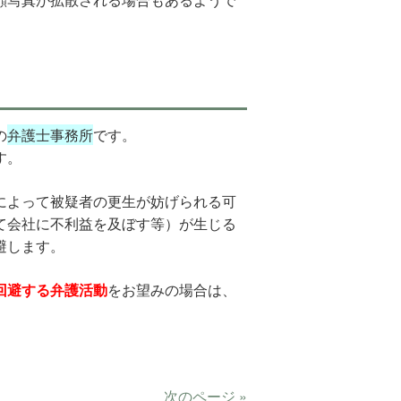
の
弁護士事務所
です。
す。
によって被疑者の更生が妨げられる可
て会社に不利益を及ぼす等）が生じる
避します。
回避する弁護活動
をお望みの場合は、
。
次のページ »