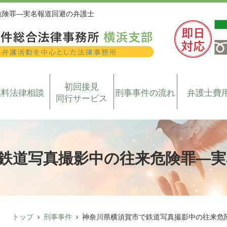
危険罪―実名報道回避の弁護士
初回接見
無料法律相談
刑事事件の流れ
弁護士費
同行サービス
鉄道写真撮影中の往来危険罪―実
トップ
刑事事件
神奈川県横須賀市で鉄道写真撮影中の往来危