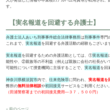
す。
【実名報道を回避する弁護士】
弁護士法人あいち刑事事件総合法律事務所
は
刑事事件
専門
これまで、
実名報道
を回避する弁護活動の経験もございま
実名報道
を回避するための弁護活動としては、①
実名報道
能性や、②親族等の不利益（例えば親族に会社の社長がい
可能性について捜査機関に主張することで、
実名報道
を回
神奈川県横須賀市
内で、
往来危険罪
に問われ、
実名報道を
弊所の
無料法律相談
や
初回接見
サービスをご利用ください
（田浦警察署までの初回接見費用―３７，５００円）
« 前のページ