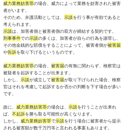
威力業務妨害罪
の場合、威力によって業務を妨害された被害
者がいます。
そのため、弁護活動としては、
示談
を行う事が有効であると
考えられます。
示談
は、加害者側と被害者側の双方が締結する契約です。
刑事事件
での
示談
の多くは、加害者が自らの行為を謝罪し、
その他金銭的な賠償をすることによって、被害者側が
被害届
や
告訴
を取り下げるというものです。
威力業務妨害罪
の場合、
被害届
の有無に関わらず、検察官は
被疑者を起訴することが出来ます。
しかし、
示談
が成立して
被害届
が取り下げられた場合、検察
官はそれを考慮して起訴するか否かの判断を下す場合が多い
です。
故に、
威力業務妨害罪
の場合は、
示談
を行うことが出来れ
ば、
不起訴
を勝ち取る可能性が高くなります。
しかし、
威力業務妨害罪
で
示談
を行う場合に被害者から提示
される被害額が数千万円等と言われる事案もあります。