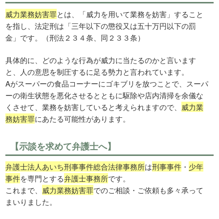
威力業務妨害罪
とは、「威力を用いて業務を妨害」すること
を指し、法定刑は「三年以下の懲役又は五十万円以下の罰
金」です。（刑法２３４条、同２３３条）
具体的に、どのような行為が威力に当たるのかと言います
と、人の意思を制圧するに足る勢力と言われています。
Aがスーパーの食品コーナーにゴキブリを放つことで、スーパ
ーの衛生状態を悪化させるとともに駆除や店内清掃を余儀な
くさせて、業務を妨害していると考えられますので、
威力業
務妨害罪
にあたる可能性があります。
【示談を求めて弁護士へ】
弁護士法人あいち刑事事件総合法律事務所
は
刑事事件
・
少年
事件
を専門とする
弁護士事務所
です。
これまで、
威力業務妨害罪
でのご相談・ご依頼も多々承って
まいりました。