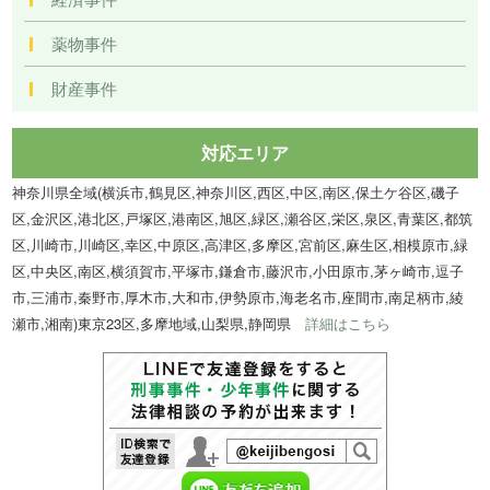
薬物事件
財産事件
対応エリア
神奈川県全域(横浜市,鶴見区,神奈川区,西区,中区,南区,保土ケ谷区,磯子
区,金沢区,港北区,戸塚区,港南区,旭区,緑区,瀬谷区,栄区,泉区,青葉区,都筑
区,川崎市,川崎区,幸区,中原区,高津区,多摩区,宮前区,麻生区,相模原市,緑
区,中央区,南区,横須賀市,平塚市,鎌倉市,藤沢市,小田原市,茅ヶ崎市,逗子
市,三浦市,秦野市,厚木市,大和市,伊勢原市,海老名市,座間市,南足柄市,綾
瀬市,湘南)東京23区,多摩地域,山梨県,静岡県
詳細はこちら