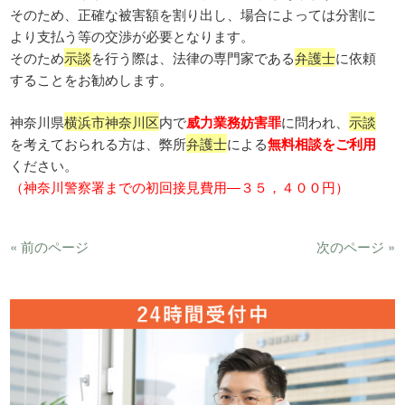
そのため、正確な被害額を割り出し、場合によっては分割に
より支払う等の交渉が必要となります。
そのため
示談
を行う際は、法律の専門家である
弁護士
に依頼
することをお勧めします。
神奈川県
横浜市神奈川区
内で
威力業務妨害罪
に問われ、
示談
を考えておられる方は、弊所
弁護士
による
無料相談をご利用
ください。
（神奈川警察署までの初回接見費用―３５，４００円）
« 前のページ
次のページ »