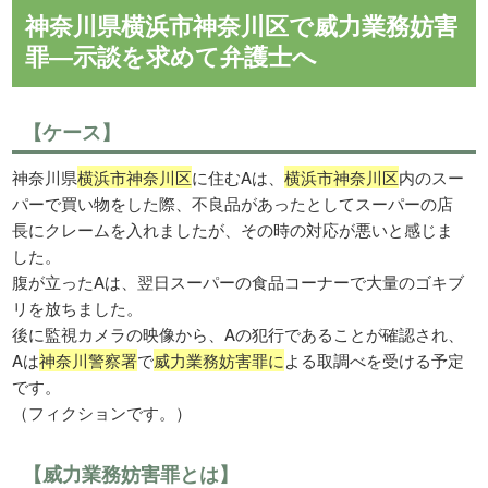
神奈川県横浜市神奈川区で威力業務妨害
罪―示談を求めて弁護士へ
【ケース】
神奈川県
横浜市神奈川区
に住むAは、
横浜市神奈川区
内のスー
パーで買い物をした際、不良品があったとしてスーパーの店
長にクレームを入れましたが、その時の対応が悪いと感じま
した。
腹が立ったAは、翌日スーパーの食品コーナーで大量のゴキブ
リを放ちました。
後に監視カメラの映像から、Aの犯行であることが確認され、
Aは
神奈川警察署
で
威力業務妨害罪に
よる取調べを受ける予定
です。
（フィクションです。）
【威力業務妨害罪とは】