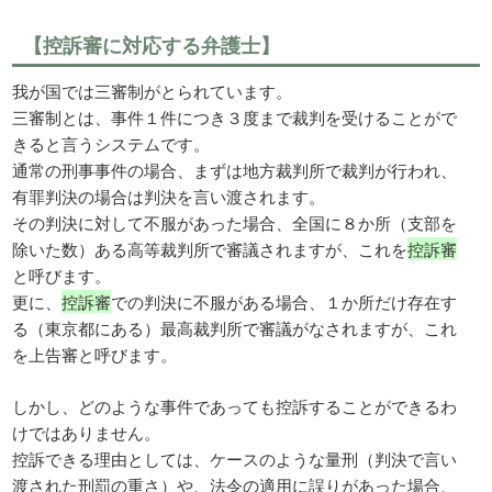
【控訴審に対応する弁護士】
我が国では三審制がとられています。
三審制とは、事件１件につき３度まで裁判を受けることがで
きると言うシステムです。
通常の刑事事件の場合、まずは地方裁判所で裁判が行われ、
有罪判決の場合は判決を言い渡されます。
その判決に対して不服があった場合、全国に８か所（支部を
除いた数）ある高等裁判所で審議されますが、これを
控訴審
と呼びます。
更に、
控訴審
での判決に不服がある場合、１か所だけ存在す
る（東京都にある）最高裁判所で審議がなされますが、これ
を上告審と呼びます。
しかし、どのような事件であっても控訴することができるわ
けではありません。
控訴できる理由としては、ケースのような量刑（判決で言い
渡された刑罰の重さ）や、法令の適用に誤りがあった場合、