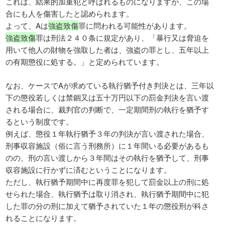
これは、結果的加重犯と呼ばれるものになりますが、この場
合にも人を傷害したと認められます。
よって、Aは
強盗致傷
罪に問われる可能性があります。
強盗致傷
罪は刑法２４０条に規定があり、「暴行又は脅迫を
用いて他人の財物を強取した者は、強盗の罪とし、五年以上
の有期懲役に処する。」と定められています。
なお、ケースでAが求めている執行猶予付き判決とは、三年以
下の懲役若しくは禁錮又は五十万円以下の罰金判決を言い渡
される場合に、裁判官の判断で、一定期間刑の執行を猶予す
るという制度です。
例えば、懲役１年執行猶予３年の判決が言い渡された場合、
刑事収容施設（俗に言う刑務所）に１年間いる必要があるも
のの、刑の言い渡しから３年間はその執行を猶予して、刑事
収容施設に行かずに済むということになります。
ただし、執行猶予期間中に再度罪を犯して罰金以上の刑に処
せられた場合、執行猶予は取り消され、執行猶予期間中に犯
した罪の分の刑に加えて猶予されていた１年の懲役刑が科さ
れることになります。