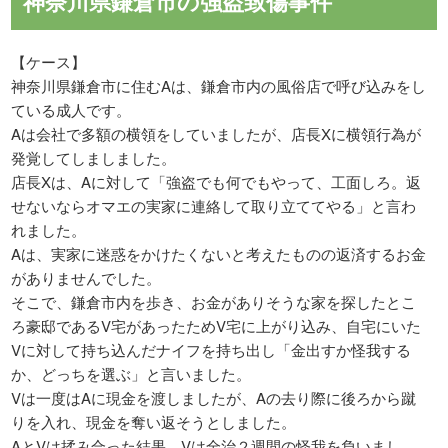
神奈川県鎌倉市の強盗致傷事件
【ケース】
神奈川県鎌倉市に住むAは、鎌倉市内の風俗店で呼び込みをし
ている成人です。
Aは会社で多額の横領をしていましたが、店長Xに横領行為が
発覚してしましました。
店長Xは、Aに対して「強盗でも何でもやって、工面しろ。返
せないならオマエの実家に連絡して取り立ててやる」と言わ
れました。
Aは、実家に迷惑をかけたくないと考えたものの返済するお金
がありませんでした。
そこで、鎌倉市内を歩き、お金がありそうな家を探したとこ
ろ豪邸であるV宅があったためV宅に上がり込み、自宅にいた
Vに対して持ち込んだナイフを持ち出し「金出すか怪我する
か、どっちを選ぶ」と言いました。
Vは一度はAに現金を渡しましたが、Aの去り際に後ろから蹴
りを入れ、現金を奪い返そうとしました。
AとVは揉み合った結果、Vは全治２週間の怪我を負いまし