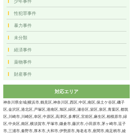
少年事件
性犯罪事件
暴力事件
未分類
経済事件
薬物事件
財産事件
対応エリア
神奈川県全域(横浜市,鶴見区,神奈川区,西区,中区,南区,保土ケ谷区,磯子
区,金沢区,港北区,戸塚区,港南区,旭区,緑区,瀬谷区,栄区,泉区,青葉区,都筑
区,川崎市,川崎区,幸区,中原区,高津区,多摩区,宮前区,麻生区,相模原市,緑
区,中央区,南区,横須賀市,平塚市,鎌倉市,藤沢市,小田原市,茅ヶ崎市,逗子
市,三浦市,秦野市,厚木市,大和市,伊勢原市,海老名市,座間市,南足柄市,綾