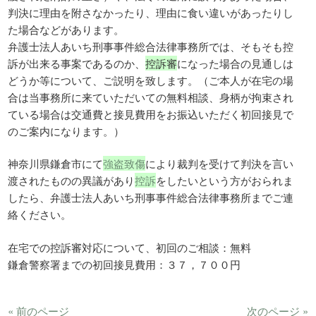
判決に理由を附さなかったり、理由に食い違いがあったりし
た場合などがあります。
弁護士法人あいち刑事事件総合法律事務所では、そもそも控
訴が出来る事案であるのか、
控訴審
になった場合の見通しは
どうか等について、ご説明を致します。（ご本人が在宅の場
合は当事務所に来ていただいての無料相談、身柄が拘束され
ている場合は交通費と接見費用をお振込いただく初回接見で
のご案内になります。）
神奈川県鎌倉市にて
強盗致傷
により裁判を受けて判決を言い
渡されたものの異議があり
控訴
をしたいという方がおられま
したら、弁護士法人あいち刑事事件総合法律事務所までご連
絡ください。
在宅での控訴審対応について、初回のご相談：無料
鎌倉警察署までの初回接見費用：３７，７００円
« 前のページ
次のページ »