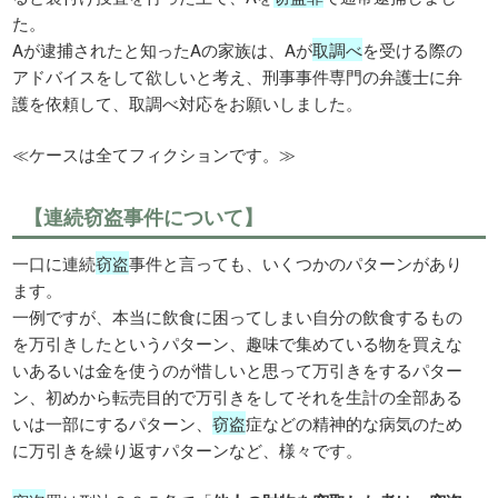
た。
Aが逮捕されたと知ったAの家族は、Aが
取調べ
を受ける際の
アドバイスをして欲しいと考え、刑事事件専門の弁護士に弁
護を依頼して、取調べ対応をお願いしました。
≪ケースは全てフィクションです。≫
【連続窃盗事件について】
一口に連続
窃盗
事件と言っても、いくつかのパターンがあり
ます。
一例ですが、本当に飲食に困ってしまい自分の飲食するもの
を万引きしたというパターン、趣味で集めている物を買えな
いあるいは金を使うのが惜しいと思って万引きをするパター
ン、初めから転売目的で万引きをしてそれを生計の全部ある
いは一部にするパターン、
窃盗
症などの精神的な病気のため
に万引きを繰り返すパターンなど、様々です。