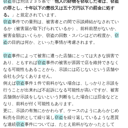
窃盗
罪は刑法２３５条で「
他人の財物を窃取した者は、窃盗
の罪とし、十年以下の懲役又は五十万円以下の罰金に処す
る。
」と規定されています。
窃盗
事件での量刑は、被害者との間で示談締結がなされてい
るか（被害届が取下げられているか）、前科前歴がないか、
被害金額はいくらか、窃盗の回数・スパンはどの程度か、
窃
盗
の目的は何か、といった事情が考慮されます。
窃盗
事件によって被害に遭った店舗にとっては大きな損害で
あり、ともすれば
窃盗
事件の被害が原因で店を維持できなく
なる可能性もあることから、示談には応じないという店舗や
会社も少なくありません。
例えば
窃盗
事件１件で前科がない場合は、しっかりと示談を
行うことが出来れば不起訴になる可能性が高いですが、被害
店舗側が示談をしないという判断をした場合には罰金などと
なり、前科が付く可能性もあります。
更に、示談の有無にかかわらず、ケースのようにあらかじめ
転売を目的として繰り返し
窃盗
を繰り返しているような悪質
な連続
窃盗
事件については、たとえ前科がなかったとして