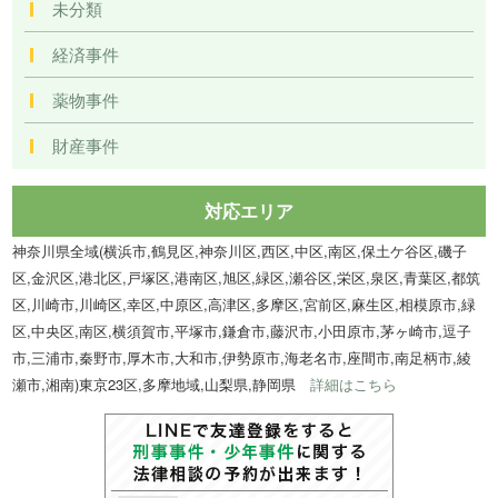
未分類
経済事件
薬物事件
財産事件
対応エリア
神奈川県全域(横浜市,鶴見区,神奈川区,西区,中区,南区,保土ケ谷区,磯子
区,金沢区,港北区,戸塚区,港南区,旭区,緑区,瀬谷区,栄区,泉区,青葉区,都筑
区,川崎市,川崎区,幸区,中原区,高津区,多摩区,宮前区,麻生区,相模原市,緑
区,中央区,南区,横須賀市,平塚市,鎌倉市,藤沢市,小田原市,茅ヶ崎市,逗子
市,三浦市,秦野市,厚木市,大和市,伊勢原市,海老名市,座間市,南足柄市,綾
瀬市,湘南)東京23区,多摩地域,山梨県,静岡県
詳細はこちら