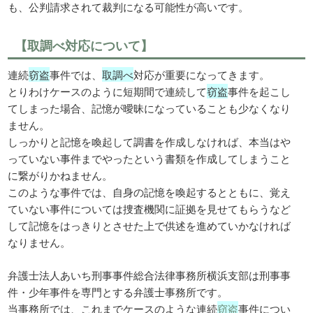
も、公判請求されて裁判になる可能性が高いです。
【取調べ対応について】
連続
窃盗
事件では、
取調べ
対応が重要になってきます。
とりわけケースのように短期間で連続して
窃盗
事件を起こし
てしまった場合、記憶が曖昧になっていることも少なくなり
ません。
しっかりと記憶を喚起して調書を作成しなければ、本当はや
っていない事件までやったという書類を作成してしまうこと
に繋がりかねません。
このような事件では、自身の記憶を喚起するとともに、覚え
ていない事件については捜査機関に証拠を見せてもらうなど
して記憶をはっきりとさせた上で供述を進めていかなければ
なりません。
弁護士法人あいち刑事事件総合法律事務所横浜支部は刑事事
件・少年事件を専門とする弁護士事務所です。
当事務所では、これまでケースのような連続
窃盗
事件につい