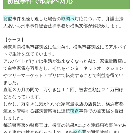
窃盗事件で取調べ対応
窃盗
事件を繰り返した場合の
取調べ
対応について、弁護士法
人あいち刑事事件総合法律事務所横浜支部が解説致します。
【ケース】
神奈川県横浜市都筑区に住むAは、横浜市都筑区にてアルバイ
トで生計を立てています。
アルバイトだけでは生活が出来なくなったAは、家電量販店に
て白物家電を万引きし、それをインターネットオークション
やフリーマーケットアプリにて転売することで利益を得てい
ました。
直近３カ月の間で、万引きは１１回、被害金額は２１万円ほ
どとなっています。
しかし、万引きに気がついた家電量販店の店長は、横浜市都
筑区を管轄する都筑警察署に連続
窃盗
事件での被害届を提出
しました。
都筑警察署の警察官は、捜査の結果Aによる連続窃盗事件であ
ると裏付け捜査を行った上で、Aを
窃盗罪
で通常逮捕しまし