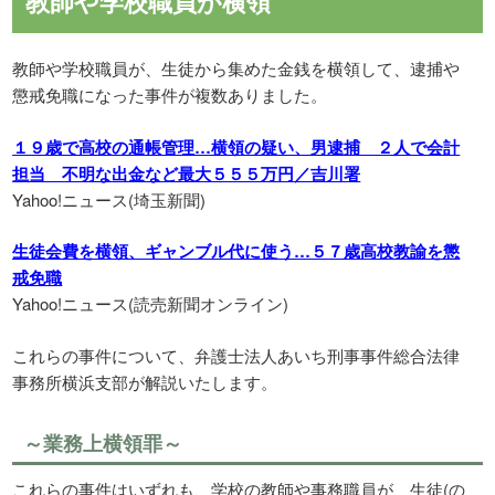
教師や学校職員が横領
教師や学校職員が、生徒から集めた金銭を横領して、逮捕や
懲戒免職になった事件が複数ありました。
１９歳で高校の通帳管理…横領の疑い、男逮捕 ２人で会計
担当 不明な出金など最大５５５万円／吉川署
Yahoo!ニュース(埼玉新聞)
生徒会費を横領、ギャンブル代に使う…５７歳高校教諭を懲
戒免職
Yahoo!ニュース(読売新聞オンライン)
これらの事件について、弁護士法人あいち刑事事件総合法律
事務所横浜支部が解説いたします。
～業務上横領罪～
これらの事件はいずれも、学校の教師や事務職員が、生徒(の