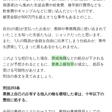
保護者)から集めた生徒会費や給食費、修学旅行費用などを、
飲食費やギャンブルなどに使い込んだというものです。
被害金額が500万円を超えそうな事件もあるとのこと。
自分(の親)が支払ったお金が、教師や事務職員に使い込まれて
いたことを知った生徒たちは、ショックだったと思います。
また、1人の職員が金銭を自由に出来てしまう仕組みが、事件
を誘発してしまった面もあるかもしれません。
このような犯行をした場合、
懲戒免職
などの処分が下される
ことが予想されるとともに、
業務上横領罪
が成立し、処罰を
受ける可能性があります。
刑法の条文を見てみましょう。
刑法253条
業務上自己の占有する他人の物を横領した者は、十年以下の
懲役に処する。
今回の事件のようなケースでは、教師や事務職員としての