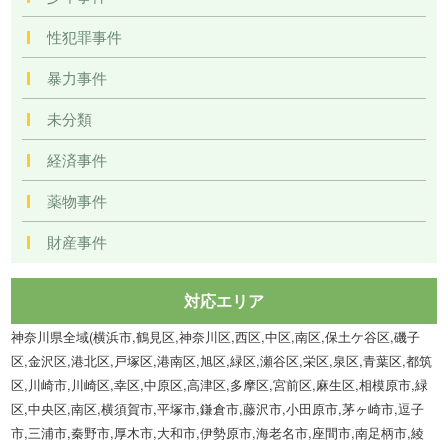
性犯罪事件
暴力事件
未分類
経済事件
薬物事件
財産事件
対応エリア
神奈川県全域(横浜市,鶴見区,神奈川区,西区,中区,南区,保土ケ谷区,磯子
区,金沢区,港北区,戸塚区,港南区,旭区,緑区,瀬谷区,栄区,泉区,青葉区,都筑
区,川崎市,川崎区,幸区,中原区,高津区,多摩区,宮前区,麻生区,相模原市,緑
区,中央区,南区,横須賀市,平塚市,鎌倉市,藤沢市,小田原市,茅ヶ崎市,逗子
市,三浦市,秦野市,厚木市,大和市,伊勢原市,海老名市,座間市,南足柄市,綾