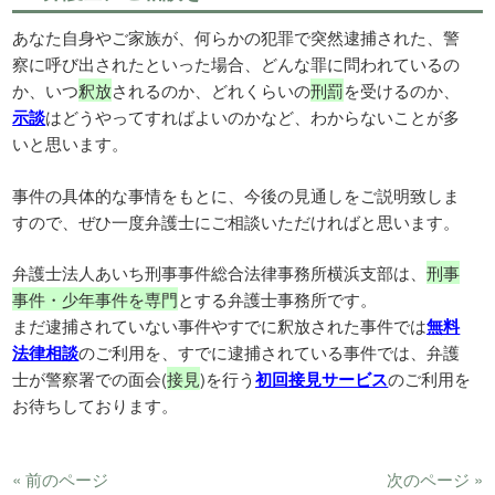
あなた自身やご家族が、何らかの犯罪で突然逮捕された、警
察に呼び出されたといった場合、どんな罪に問われているの
か、いつ
釈放
されるのか、どれくらいの
刑罰
を受けるのか、
示談
はどうやってすればよいのかなど、わからないことが多
いと思います。
事件の具体的な事情をもとに、今後の見通しをご説明致しま
すので、ぜひ一度弁護士にご相談いただければと思います。
弁護士法人あいち刑事事件総合法律事務所横浜支部は、
刑事
事件・少年事件を専門
とする弁護士事務所です。
まだ逮捕されていない事件やすでに釈放された事件では
無料
法律相談
のご利用を、すでに逮捕されている事件では、弁護
士が警察署での面会(
接見
)を行う
初回接見サービス
のご利用を
お待ちしております。
« 前のページ
次のページ »