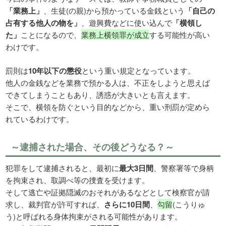
「業務上」
、生徒(の親)から預かっている金銭という
「自己の
占有する他人の物を」
、遊興費などに使い込んで
「横領し
た」
ことになるので、
業務上横領罪が成立
する可能性が高い
わけです。
罰則は
10年以下の懲役
という重い規定となっています。
他人の金銭などを業務で預かる人は、不正をしようと思えば
できてしまうこともあり、誘惑が大きいとも言えます。
そこで、横領を防ぐという目的などから、重い刑罰が定めら
れているわけです。
～逮捕された場合、その後どうなる？～
犯罪をして逮捕されると、最初に
最大3日間
、警察署等で身柄
を拘束され、取調べ等の捜査を受けます。
そして逃亡や証拠隠滅のおそれがあるなどとして検察官が請
求し、裁判官が許可すれば、
さらに10日間
、
勾留
(こうりゅ
う)と呼ばれる身体拘束がされる可能性があります。