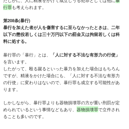
たしかに、人に精液をかけて成立しうる犯罪としては他に
暴
行罪
も考えられます。
第208条(暴行)
暴行を加えた者が人を傷害するに至らなかったときは、二年
以下の懲役若しくは三十万円以下の罰金又は拘留若しくは科
料に処する。
暴行罪の「暴行」とは、
「人に対する不法な有形力の行使」
を言います。
したがって、殴る蹴るといった暴力を加えた場合はもちろん
ですが、精液をかけた場合にも、「人に対する不法な有形力
の行使」に変わりはないので、暴行罪も成立する可能性があ
ります。
しかしながら、暴行罪よりも器物損壊罪の方が重い刑罰が定
められているという事情などもあり、
器物損壊罪
で立件され
ることも多いのです。