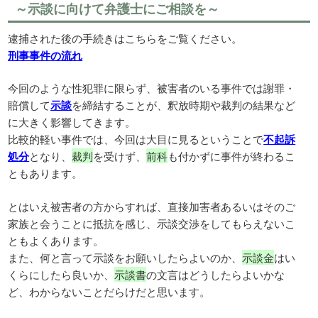
～示談に向けて弁護士にご相談を～
逮捕された後の手続きはこちらをご覧ください。
刑事事件の流れ
今回のような性犯罪に限らず、被害者のいる事件では謝罪・
賠償して
示談
を締結することが、釈放時期や裁判の結果など
に大きく影響してきます。
比較的軽い事件では、今回は大目に見るということで
不起訴
処分
となり、
裁判
を受けず、
前科
も付かずに事件が終わるこ
ともあります。
とはいえ被害者の方からすれば、直接加害者あるいはそのご
家族と会うことに抵抗を感じ、示談交渉をしてもらえないこ
ともよくあります。
また、何と言って示談をお願いしたらよいのか、
示談金
はい
くらにしたら良いか、
示談書
の文言はどうしたらよいかな
ど、わからないことだらけだと思います。