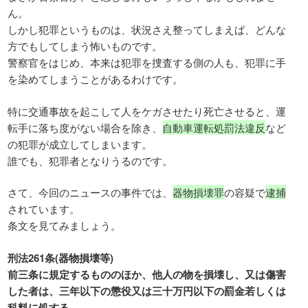
ん。
しかし犯罪というものは、状況さえ整ってしまえば、どんな
方でもしてしまう怖いものです。
警察官をはじめ、本来は犯罪を捜査する側の人も、犯罪に手
を染めてしまうことがあるわけです。
特に交通事故を起こして人をケガさせたり死亡させると、運
転手に落ち度がない場合を除き、
自動車運転処罰法違反
など
の犯罪が成立してしまいます。
誰でも、犯罪者となりうるのです。
さて、今回のニュースの事件では、
器物損壊罪
の容疑で
逮捕
されています。
条文を見てみましょう。
刑法261条(器物損壊等)
前三条に規定するもののほか、他人の物を損壊し、又は傷害
した者は、三年以下の懲役又は三十万円以下の罰金若しくは
科料に処する。