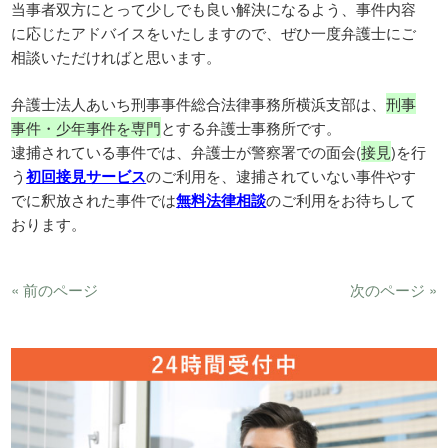
当事者双方にとって少しでも良い解決になるよう、事件内容
に応じたアドバイスをいたしますので、ぜひ一度弁護士にご
相談いただければと思います。
弁護士法人あいち刑事事件総合法律事務所横浜支部
は、
刑事
事件・少年事件を専門
とする弁護士事務所です。
逮捕されている事件では、弁護士が警察署での面会(
接見
)を行
う
初回接見サービス
のご利用を、逮捕されていない事件やす
でに釈放された事件では
無料法律相談
のご利用をお待ちして
おります。
« 前のページ
次のページ »