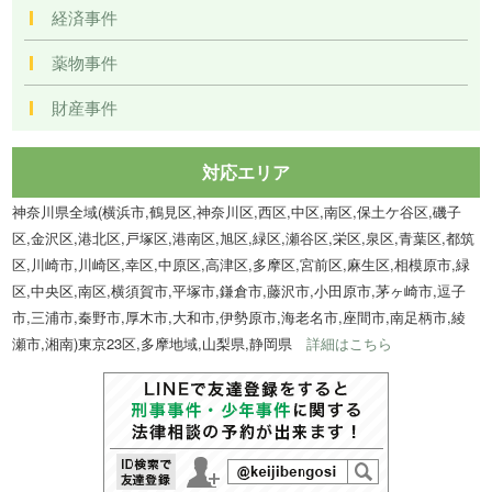
経済事件
薬物事件
財産事件
対応エリア
神奈川県全域(横浜市,鶴見区,神奈川区,西区,中区,南区,保土ケ谷区,磯子
区,金沢区,港北区,戸塚区,港南区,旭区,緑区,瀬谷区,栄区,泉区,青葉区,都筑
区,川崎市,川崎区,幸区,中原区,高津区,多摩区,宮前区,麻生区,相模原市,緑
区,中央区,南区,横須賀市,平塚市,鎌倉市,藤沢市,小田原市,茅ヶ崎市,逗子
市,三浦市,秦野市,厚木市,大和市,伊勢原市,海老名市,座間市,南足柄市,綾
瀬市,湘南)東京23区,多摩地域,山梨県,静岡県
詳細はこちら