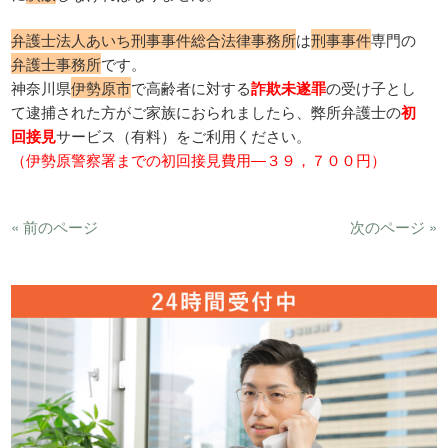
弁護士法人あいち刑事事件総合法律事務所
は
刑事事件
専門の
弁護士事務所
です。
神奈川県
伊勢原市
で高齢者に対する
詐欺未遂罪
の受け子とし
て逮捕された方がご家族におられましたら、弊所弁護士の
初
回接見
サービス（有料）をご利用ください。
（伊勢原警察署までの初回接見費用―３９，７００円）
« 前のページ
次のページ »