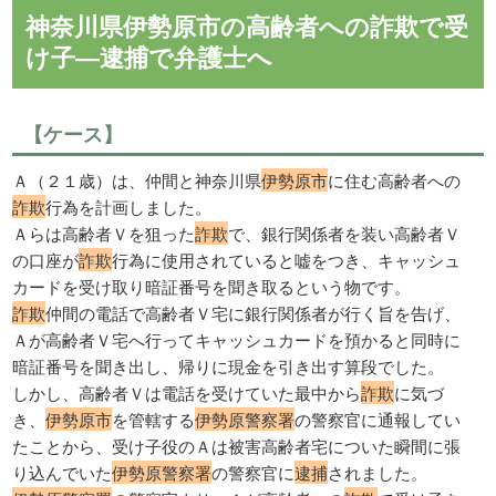
神奈川県伊勢原市の高齢者への詐欺で受
け子―逮捕で弁護士へ
【ケース】
Ａ（２１歳）は、仲間と神奈川県
伊勢原市
に住む高齢者への
詐欺
行為を計画しました。
Ａらは高齢者Ｖを狙った
詐欺
で、銀行関係者を装い高齢者Ｖ
の口座が
詐欺
行為に使用されていると嘘をつき、キャッシュ
カードを受け取り暗証番号を聞き取るという物です。
詐欺
仲間の電話で高齢者Ｖ宅に銀行関係者が行く旨を告げ、
Ａが高齢者Ｖ宅へ行ってキャッシュカードを預かると同時に
暗証番号を聞き出し、帰りに現金を引き出す算段でした。
しかし、高齢者Ｖは電話を受けていた最中から
詐欺
に気づ
き、
伊勢原市
を管轄する
伊勢原警察署
の警察官に通報してい
たことから、受け子役のＡは被害高齢者宅についた瞬間に張
り込んでいた
伊勢原警察署
の警察官に
逮捕
されました。