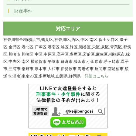
財産事件
対応エリア
神奈川県全域(横浜市,鶴見区,神奈川区,西区,中区,南区,保土ケ谷区,磯子
区,金沢区,港北区,戸塚区,港南区,旭区,緑区,瀬谷区,栄区,泉区,青葉区,都筑
区,川崎市,川崎区,幸区,中原区,高津区,多摩区,宮前区,麻生区,相模原市,緑
区,中央区,南区,横須賀市,平塚市,鎌倉市,藤沢市,小田原市,茅ヶ崎市,逗子
市,三浦市,秦野市,厚木市,大和市,伊勢原市,海老名市,座間市,南足柄市,綾
瀬市,湘南)東京23区,多摩地域,山梨県,静岡県
詳細はこちら