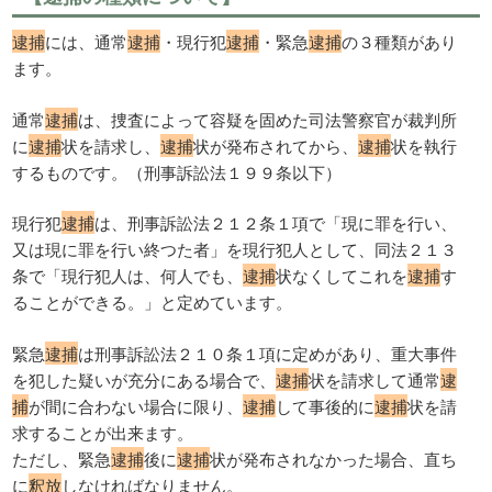
逮捕
には、通常
逮捕
・現行犯
逮捕
・緊急
逮捕
の３種類があり
ます。
通常
逮捕
は、捜査によって容疑を固めた司法警察官が裁判所
に
逮捕
状を請求し、
逮捕
状が発布されてから、
逮捕
状を執行
するものです。（刑事訴訟法１９９条以下）
現行犯
逮捕
は、刑事訴訟法２１２条１項で「現に罪を行い、
又は現に罪を行い終つた者」を現行犯人として、同法２１３
条で「現行犯人は、何人でも、
逮捕
状なくしてこれを
逮捕
す
ることができる。」と定めています。
緊急
逮捕
は刑事訴訟法２１０条１項に定めがあり、重大事件
を犯した疑いが充分にある場合で、
逮捕
状を請求して通常
逮
捕
が間に合わない場合に限り、
逮捕
して事後的に
逮捕
状を請
求することが出来ます。
ただし、緊急
逮捕
後に
逮捕
状が発布されなかった場合、直ち
に
釈放
しなければなりません。