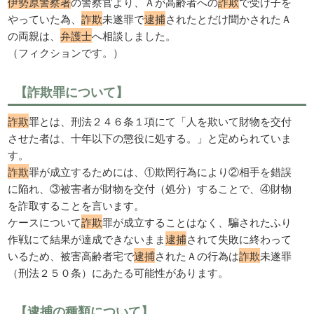
伊勢原警察署
の警察官より、Ａが高齢者への
詐欺
で受け子を
やっていた為、
詐欺
未遂罪で
逮捕
されたとだけ聞かされたＡ
の両親は、
弁護士
へ相談しました。
（フィクションです。）
【詐欺罪について】
詐欺
罪とは、刑法２４６条１項にて「人を欺いて財物を交付
させた者は、十年以下の懲役に処する。」と定められていま
す。
詐欺
罪が成立するためには、①欺罔行為により②相手を錯誤
に陥れ、③被害者が財物を交付（処分）することで、④財物
を詐取することを言います。
ケースについて
詐欺
罪が成立することはなく、騙されたふり
作戦にて結果が達成できないまま
逮捕
されて失敗に終わって
いるため、被害高齢者宅で
逮捕
されたＡの行為は
詐欺
未遂罪
（刑法２５０条）にあたる可能性があります。
【逮捕の種類について】