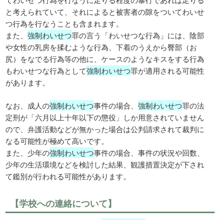
と考えられていて、それによると被害者の隙をついてわいせ
つ行為を行なうことも含まれます。
また、
強制わいせつ
罪の言う「わいせつな行為」には、陰部
や女性の乳房を揉むような行為、下着のうえから臀部（お
尻）をなでる行為等の他に、ケースのようなキスをする行為
もわいせつな行為として
強制わいせつ
罪が適用される可能性
があります。
なお、成人の
強制わいせつ
事件の場合、
強制わいせつ
罪の法
定刑が「六月以上十年以下の懲役」しか用意されていません
ので、弁護活動などが無かった場合は公判請求されて裁判に
なる可能性が極めて高いです。
また、少年の
強制わいせつ
事件の場合、事件の状況や回数、
少年の生活環境などを検討した結果、観護措置決定が下され
て鑑別が行われる可能性があります。
【学校への連絡について】