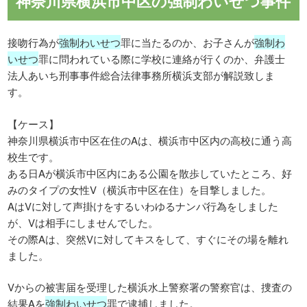
神奈川県横浜市中区の強制わいせつ事件
接吻行為が
強制わいせつ
罪に当たるのか、お子さんが
強制わ
いせつ
罪に問われている際に学校に連絡が行くのか、弁護士
法人あいち刑事事件総合法律事務所横浜支部が解説致しま
す。
【ケース】
神奈川県横浜市中区在住のAは、横浜市中区内の高校に通う高
校生です。
ある日Aが横浜市中区内にある公園を散歩していたところ、好
みのタイプの女性V（横浜市中区在住）を目撃しました。
AはVに対して声掛けをするいわゆるナンパ行為をしました
が、Vは相手にしませんでした。
その際Aは、突然Vに対してキスをして、すぐにその場を離れ
ました。
Vからの被害届を受理した横浜水上警察署の警察官は、捜査の
結果Aを
強制わいせつ
罪で逮捕しました。