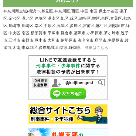
神奈川県全域(横浜市,鶴見区,神奈川区,西区,中区,南区,保土ケ谷区,磯子
区,金沢区,港北区,戸塚区,港南区,旭区,緑区,瀬谷区,栄区,泉区,青葉区,都筑
区,川崎市,川崎区,幸区,中原区,高津区,多摩区,宮前区,麻生区,相模原市,緑
区,中央区,南区,横須賀市,平塚市,鎌倉市,藤沢市,小田原市,茅ヶ崎市,逗子
市,三浦市,秦野市,厚木市,大和市,伊勢原市,海老名市,座間市,南足柄市,綾
瀬市,湘南)東京23区,多摩地域,山梨県,静岡県
詳細はこちら