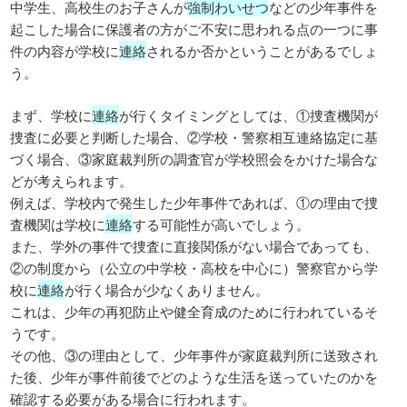
中学生、高校生のお子さんが
強制わいせつ
などの少年事件を
起こした場合に保護者の方がご不安に思われる点の一つに事
件の内容が学校に
連絡
されるか否かということがあるでしょ
う。
まず、学校に
連絡
が行くタイミングとしては、①捜査機関が
捜査に必要と判断した場合、②学校・警察相互連絡協定に基
づく場合、③家庭裁判所の調査官が学校照会をかけた場合な
どが考えられます。
例えば、学校内で発生した少年事件であれば、①の理由で捜
査機関は学校に
連絡
する可能性が高いでしょう。
また、学外の事件で捜査に直接関係がない場合であっても、
②の制度から（公立の中学校・高校を中心に）警察官から学
校に
連絡
が行く場合が少なくありません。
これは、少年の再犯防止や健全育成のために行われているそ
うです。
その他、③の理由として、少年事件が家庭裁判所に送致され
た後、少年が事件前後でどのような生活を送っていたのかを
確認する必要がある場合に行われます。