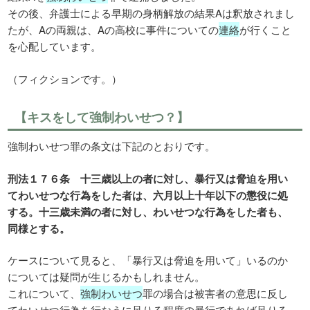
その後、弁護士による早期の身柄解放の結果Aは釈放されまし
たが、Aの両親は、Aの高校に事件についての
連絡
が行くこと
を心配しています。
（フィクションです。）
【キスをして強制わいせつ？】
強制わいせつ罪の条文は下記のとおりです。
刑法１７６条 十三歳以上の者に対し、暴行又は脅迫を用い
てわいせつな行為をした者は、六月以上十年以下の懲役に処
する。十三歳未満の者に対し、わいせつな行為をした者も、
同様とする。
ケースについて見ると、「暴行又は脅迫を用いて」いるのか
については疑問が生じるかもしれません。
これについて、
強制わいせつ
罪の場合は被害者の意思に反し
てわいせつ行為を行なうに足りる程度の暴行であれば足りる