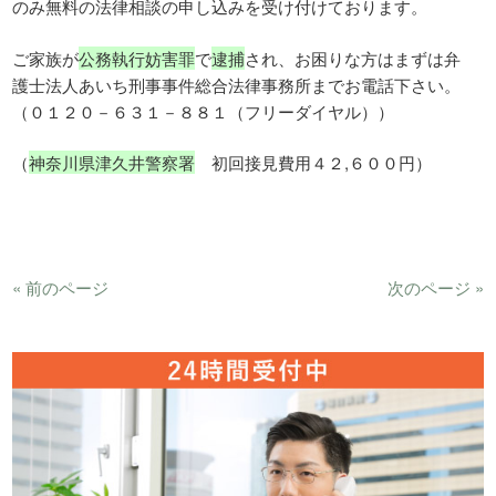
のみ無料の法律相談の申し込みを受け付けております。
ご家族が
公務執行妨害罪
で
逮捕
され、お困りな方はまずは弁
護士法人あいち刑事事件総合法律事務所までお電話下さい。
（０１２０－６３１－８８１（フリーダイヤル））
（
神奈川県津久井警察署
初回接見費用４２,６００円）
« 前のページ
次のページ »