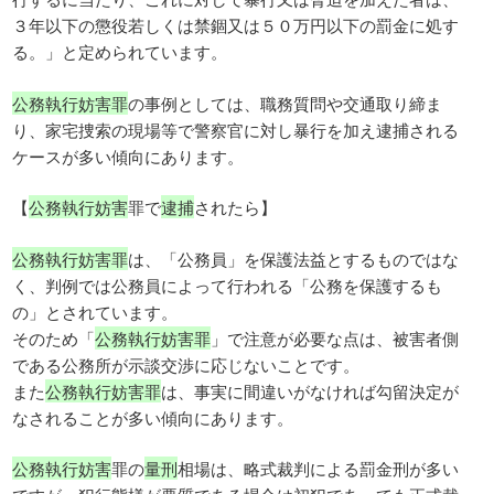
３年以下の懲役若しくは禁錮又は５０万円以下の罰金に処す
る。」と定められています。
公務執行妨害罪
の事例としては、職務質問や交通取り締ま
り、家宅捜索の現場等で警察官に対し暴行を加え逮捕される
ケースが多い傾向にあります。
【
公務執行妨害
罪で
逮捕
されたら】
公務執行妨害罪
は、「公務員」を保護法益とするものではな
く、判例では公務員によって行われる「公務を保護するも
の」とされています。
そのため「
公務執行妨害罪
」で注意が必要な点は、被害者側
である公務所が示談交渉に応じないことです。
また
公務執行妨害罪
は、事実に間違いがなければ勾留決定が
なされることが多い傾向にあります。
公務執行妨害
罪の
量刑
相場は、略式裁判による罰金刑が多い