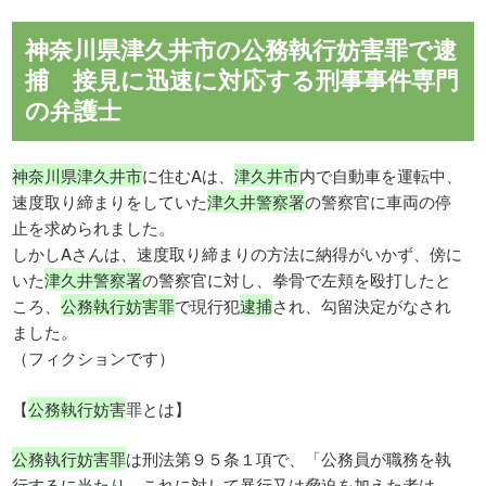
神奈川県津久井市の公務執行妨害罪で逮
捕 接見に迅速に対応する刑事事件専門
の弁護士
神奈川県津久井市
に住むAは、
津久井市
内で自動車を運転中、
速度取り締まりをしていた
津久井警察署
の警察官に車両の停
止を求められました。
しかしAさんは、速度取り締まりの方法に納得がいかず、傍に
いた
津久井警察署
の警察官に対し、拳骨で左頬を殴打したと
ころ、
公務執行妨害罪
で現行犯
逮捕
され、勾留決定がなされ
ました。
（フィクションです）
【
公務執行妨害
罪とは】
公務執行妨害罪
は刑法第９５条１項で、「公務員が職務を執
行するに当たり、これに対して暴行又は脅迫を加えた者は、