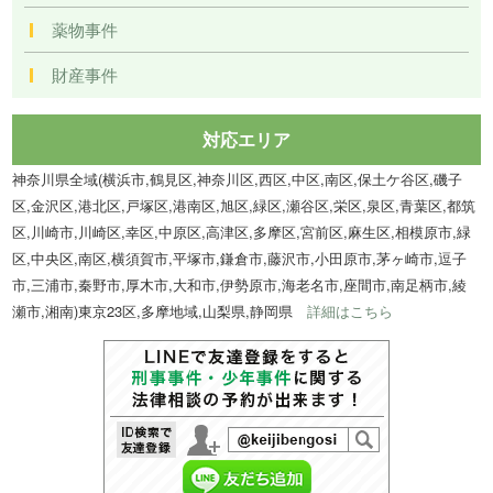
薬物事件
財産事件
対応エリア
神奈川県全域(横浜市,鶴見区,神奈川区,西区,中区,南区,保土ケ谷区,磯子
区,金沢区,港北区,戸塚区,港南区,旭区,緑区,瀬谷区,栄区,泉区,青葉区,都筑
区,川崎市,川崎区,幸区,中原区,高津区,多摩区,宮前区,麻生区,相模原市,緑
区,中央区,南区,横須賀市,平塚市,鎌倉市,藤沢市,小田原市,茅ヶ崎市,逗子
市,三浦市,秦野市,厚木市,大和市,伊勢原市,海老名市,座間市,南足柄市,綾
瀬市,湘南)東京23区,多摩地域,山梨県,静岡県
詳細はこちら