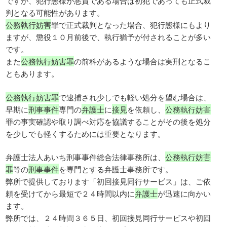
ですが、犯行態様が悪質である場合は初犯であっても正式裁
判となる可能性があります。
公務執行妨害
罪で正式裁判となった場合、犯行態様にもより
ますが、懲役１０月前後で、執行猶予が付されることが多い
です。
また
公務執行妨害罪
の前科があるような場合は実刑となるこ
ともあります。
公務執行妨害罪
で逮捕され少しでも軽い処分を望む場合は、
早期に
刑事事件
専門の
弁護士
に
接見
を依頼し、
公務執行妨害
罪の事実確認や取り調べ対応を協議することがその後を処分
を少しでも軽くするためには重要となります。
弁護士法人あいち刑事事件総合法律事務所は、
公務執行妨害
罪
等の
刑事事件
を専門とする弁護士事務所です。
弊所で提供しております「初回接見同行サービス」は、ご依
頼を受けてから最短で２４時間以内に
弁護士
が迅速に向かい
ます。
弊所では、２４時間３６５日、初回接見同行サービスや初回