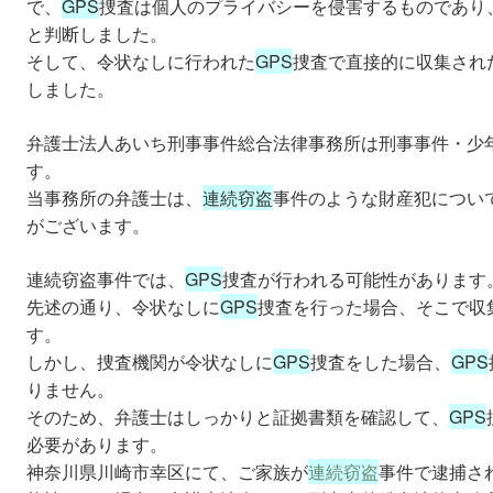
で、
GPS
捜査は個人のプライバシーを侵害するものであり
と判断しました。
そして、令状なしに行われた
GPS
捜査で直接的に収集され
しました。
弁護士法人あいち刑事事件総合法律事務所は刑事事件・少
す。
当事務所の弁護士は、
連続窃盗
事件のような財産犯につい
がございます。
連続窃盗事件では、
GPS
捜査が行われる可能性があります
先述の通り、令状なしに
GPS
捜査を行った場合、そこで収
す。
しかし、捜査機関が令状なしに
GPS
捜査をした場合、
GPS
りません。
そのため、弁護士はしっかりと証拠書類を確認して、
GPS
必要があります。
神奈川県川崎市幸区にて、ご家族が
連続窃盗
事件で逮捕さ