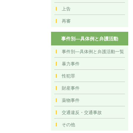
上告
再審
事件別―具体例と弁護活動
事件別―具体例と弁護活動一覧
暴力事件
性犯罪
財産事件
薬物事件
交通違反・交通事故
その他