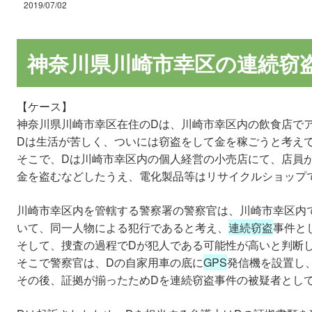
2019/07/02
神奈川県川崎市幸区の連続窃
【ケース】
神奈川県川崎市幸区在住のDは、川崎市幸区内の飲食店で
Dは生活が苦しく、ついには窃盗をして金を稼ごうと考え
そこで、Dは川崎市幸区内の個人経営の小売店にて、店員
金を盗むなどしたうえ、電化製品等はリサイクルショップ
川崎市幸区内を管轄する警察署の警察官は、川崎市幸区内
いて、同一人物による犯行であると考え、
連続窃盗
事件と
そして、捜査の過程でDが犯人である可能性が高いと判断
そこで警察官は、Dの自家用車の底に
GPS
発信機を設置し
その後、証拠が揃ったためDを連続窃盗事件の被疑者とし