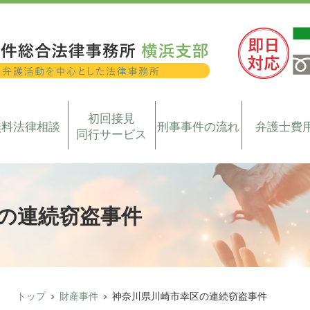
初回接見
無料法律相談
刑事事件の流れ
弁護士費
同行サービス
の連続窃盗事件
トップ
財産事件
神奈川県川崎市幸区の連続窃盗事件