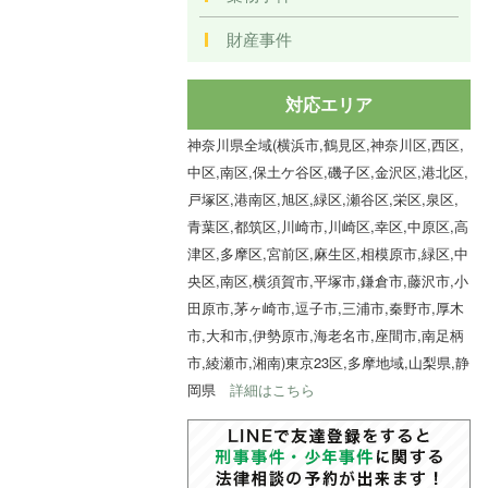
財産事件
対応エリア
神奈川県全域(横浜市,鶴見区,神奈川区,西区,
中区,南区,保土ケ谷区,磯子区,金沢区,港北区,
戸塚区,港南区,旭区,緑区,瀬谷区,栄区,泉区,
青葉区,都筑区,川崎市,川崎区,幸区,中原区,高
津区,多摩区,宮前区,麻生区,相模原市,緑区,中
央区,南区,横須賀市,平塚市,鎌倉市,藤沢市,小
田原市,茅ヶ崎市,逗子市,三浦市,秦野市,厚木
市,大和市,伊勢原市,海老名市,座間市,南足柄
市,綾瀬市,湘南)東京23区,多摩地域,山梨県,静
岡県
詳細はこちら