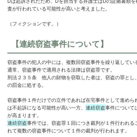
Dは起訴されたため、Dを担当する弁護士はDの証拠書類を
査が行われている可能性が高いと考えました。
（フィクションです。）
【連続窃盗事件について】
窃盗事件の犯人の中には、複数回窃盗事件を繰り返してい
通常、窃盗事件で適用される法律は窃盗罪です。
刑法２３５条 他人の財物を窃取した者は、窃盗の罪とし
の罰金に処する。
窃盗事件１件だけでの立件であれば在宅事件として進めら
は不起訴になる可能性が高い一方、
連続窃盗
事件について
が高まります。
連続窃盗
事件では、窃盗罪１回につき裁判が１件行われる
れて複数の窃盗事件について１件の裁判が行われます。