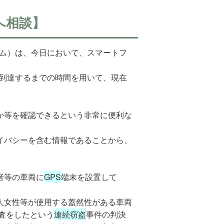
へ相談】
測位システム）は、今日において、スマートフ
到達するまでの時間を用いて、現在
。
か等を確認できるという非常に便利な
イバシーを含む情報であることから、
者等の車両に
GPS
端末を設置して
人女性等が使用する蓋然性がある車両
査をしたという
連続窃盗
事件の判決