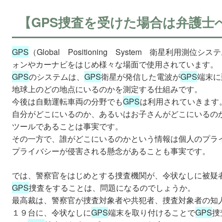
【GPS捜査を受けた場合は弁護士
GPS
（Global Positioning System 衛星利用
ォンやカーナビをはじめ様々な場面で使用されています。
GPS
のシステムは、
GPS
衛星が発信した電波が
GPS
端末に
地球上のどの地点にいるのかを測定する仕組みです。
今後は自動運転車両の分野でも
GPS
は利用されていきます
自分がどこにいるのか、あるいはお子さんがどこにいるの
ツールであることは事実です。
その一方で、誰がどこにいるのかという情報は個人のプラ
プライバシーが侵害される懸念があることも事実です。
では、警察官をはじめとする捜査機関が、令状なしに被疑
GPS
捜査をすることは、問題になるのでしょうか。
最高裁は、警察官が捜査対象者や共犯者、捜査対象者の知
１９台に、令状なしに
GPS
端末を取り付けることで
GPS
捜