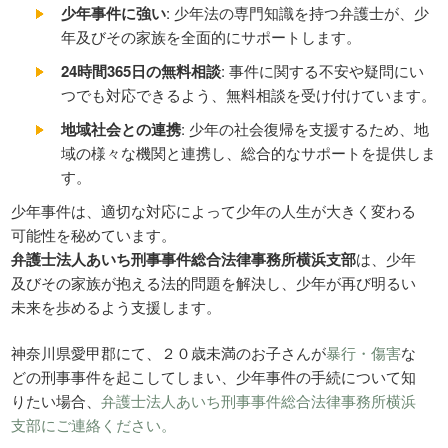
少年事件に強い
: 少年法の専門知識を持つ弁護士が、少
年及びその家族を全面的にサポートします。
24時間365日の無料相談
: 事件に関する不安や疑問にい
つでも対応できるよう、無料相談を受け付けています。
地域社会との連携
: 少年の社会復帰を支援するため、地
域の様々な機関と連携し、総合的なサポートを提供しま
す。
少年事件は、適切な対応によって少年の人生が大きく変わる
可能性を秘めています。
弁護士法人あいち刑事事件総合法律事務所横浜支部
は、少年
及びその家族が抱える法的問題を解決し、少年が再び明るい
未来を歩めるよう支援します。
神奈川県愛甲郡にて、２０歳未満のお子さんが
暴行・傷害
な
どの刑事事件を起こしてしまい、少年事件の手続について知
りたい場合、
弁護士法人あいち刑事事件総合法律事務所横浜
支部にご連絡ください。