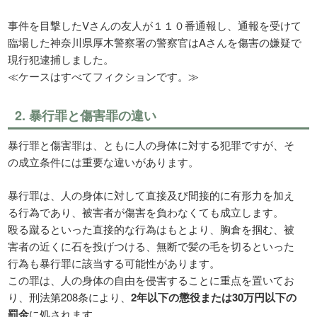
事件を目撃したVさんの友人が１１０番通報し、通報を受けて
臨場した神奈川県厚木警察署の警察官はAさんを傷害の嫌疑で
現行犯逮捕しました。
≪ケースはすべてフィクションです。≫
2. 暴行罪と傷害罪の違い
暴行罪と傷害罪は、ともに人の身体に対する犯罪ですが、そ
の成立条件には重要な違いがあります。
暴行罪は、人の身体に対して直接及び間接的に有形力を加え
る行為であり、被害者が傷害を負わなくても成立します。
殴る蹴るといった直接的な行為はもとより、胸倉を掴む、被
害者の近くに石を投げつける、無断で髪の毛を切るといった
行為も暴行罪に該当する可能性があります。
この罪は、人の身体の自由を侵害することに重点を置いてお
り、刑法第208条により、
2年以下の懲役または30万円以下の
罰金
に処されます。