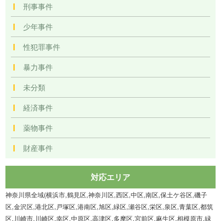
刑事事件
少年事件
性犯罪事件
暴力事件
未分類
経済事件
薬物事件
財産事件
対応エリア
神奈川県全域(横浜市,鶴見区,神奈川区,西区,中区,南区,保土ケ谷区,磯子
区,金沢区,港北区,戸塚区,港南区,旭区,緑区,瀬谷区,栄区,泉区,青葉区,都筑
区,川崎市,川崎区,幸区,中原区,高津区,多摩区,宮前区,麻生区,相模原市,緑