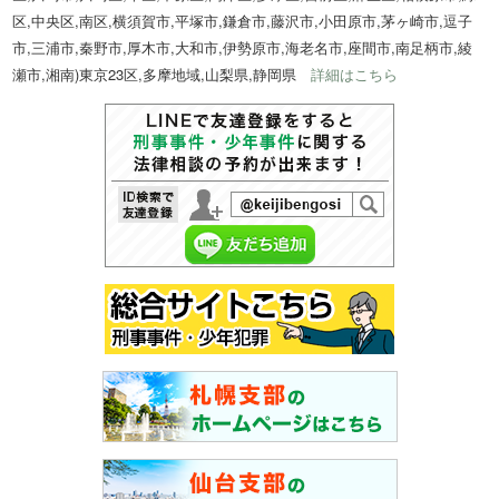
区,中央区,南区,横須賀市,平塚市,鎌倉市,藤沢市,小田原市,茅ヶ崎市,逗子
市,三浦市,秦野市,厚木市,大和市,伊勢原市,海老名市,座間市,南足柄市,綾
瀬市,湘南)東京23区,多摩地域,山梨県,静岡県
詳細はこちら