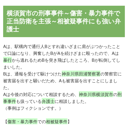
横須賀市の刑事事件～傷害・暴力事件で
正当防衛を主張～相被疑事件にも強い弁
護士
Aは、駅構内で通行人Bとすれ違いざまに肩がぶつかったこと
で口論になり、興奮したBがAを続けざまに殴ったので、Aは
暴行
から逃れるためBを突き飛ばしたところ、Bが転倒してし
まいした。
Bは、通報を受けて駆けつけた
神奈川県田浦警察署
の警察官に
被害届を出すと騒いだため、Aも被害届を出すことにしまし
た。
Aは今後の対応について相談するため、
神奈川県横須賀市
の
刑
事事件
も扱っている
弁護士
に相談しました。
（事例はフィクションです。）
【
傷害・暴力事件
での
相被疑事件
】