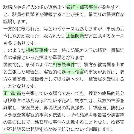
駅構内や通行人の多い道路上で
暴行・傷害事件
が発生する
と、駅員や目撃者が通報することが多く、最寄りの警察官が
臨場します。
一方的に殴られた、等というケースもありますが、事例のよ
うに双方が殴った、殴られた、
正当防衛
だと主張するケース
も多くあります。
このような
相被疑事件
では、特に防犯カメラの精査、目撃証
言の確保といった捜査が重要となります。
警察では、事例のような
相被疑事件
で、双方が被害届を出す
と主張した場合は、客観的に
暴行・傷害
の事実があれば、双
方を被害者、被疑者として取り調べをし、被害届を受理する
こととなります。
正当防衛
を主張している場合であっても、捜査の終局的処分
は検察官にゆだねられているため、警察では、双方の主張を
録取し、実況見分、再現状況の写真撮影、目撃証言、防犯カ
メラ捜査等客観的事実を捜査し、その結果を報告書や調書等
の書面にして、検察庁に事件を送致することとなり、検察官
が不起訴又は起訴するか終局処分について判断します。