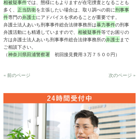
相被疑事件
では、態様にもよりますが在宅捜査となることも
多く、
正当防衛
を主張したい場合は、取り調べの前に
刑事事
件
専門の
弁護士
にアドバイスを求めることが重要です。
弁護士法人あいち刑事事件総合法律事務所は
暴力事件
の刑事
弁護活動にも精通していますので、
相被疑事件
等でお困りの
方は弁護士法人あいち刑事事件総合法律事務所の
弁護士
まで
ご相談下さい。
（
神奈川県田浦警察署
初回接見費用３万７５００円）
« 前のページ
次のページ »