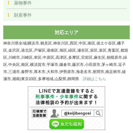
薬物事件
財産事件
対応エリア
神奈川県全域(横浜市,鶴見区,神奈川区,西区,中区,南区,保土ケ谷区,磯子
区,金沢区,港北区,戸塚区,港南区,旭区,緑区,瀬谷区,栄区,泉区,青葉区,都筑
区,川崎市,川崎区,幸区,中原区,高津区,多摩区,宮前区,麻生区,相模原市,緑
区,中央区,南区,横須賀市,平塚市,鎌倉市,藤沢市,小田原市,茅ヶ崎市,逗子
市,三浦市,秦野市,厚木市,大和市,伊勢原市,海老名市,座間市,南足柄市,綾
瀬市,湘南)東京23区,多摩地域,山梨県,静岡県
詳細はこちら