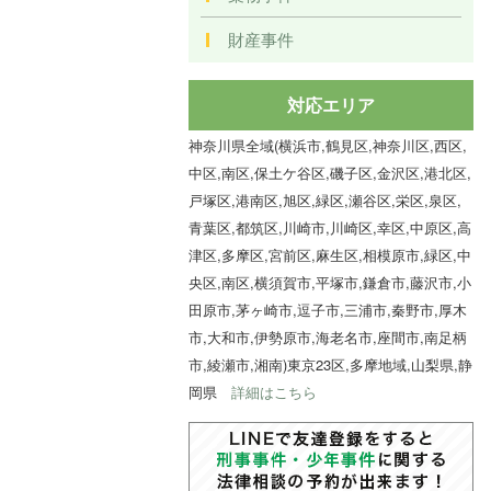
財産事件
対応エリア
神奈川県全域(横浜市,鶴見区,神奈川区,西区,
中区,南区,保土ケ谷区,磯子区,金沢区,港北区,
戸塚区,港南区,旭区,緑区,瀬谷区,栄区,泉区,
青葉区,都筑区,川崎市,川崎区,幸区,中原区,高
津区,多摩区,宮前区,麻生区,相模原市,緑区,中
央区,南区,横須賀市,平塚市,鎌倉市,藤沢市,小
田原市,茅ヶ崎市,逗子市,三浦市,秦野市,厚木
市,大和市,伊勢原市,海老名市,座間市,南足柄
市,綾瀬市,湘南)東京23区,多摩地域,山梨県,静
岡県
詳細はこちら