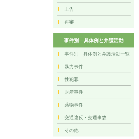
上告
再審
事件別―具体例と弁護活動
事件別―具体例と弁護活動一覧
暴力事件
性犯罪
財産事件
薬物事件
交通違反・交通事故
その他