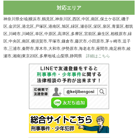
対応エリア
神奈川県全域(横浜市,鶴見区,神奈川区,西区,中区,南区,保土ケ谷区,磯子
区,金沢区,港北区,戸塚区,港南区,旭区,緑区,瀬谷区,栄区,泉区,青葉区,都筑
区,川崎市,川崎区,幸区,中原区,高津区,多摩区,宮前区,麻生区,相模原市,緑
区,中央区,南区,横須賀市,平塚市,鎌倉市,藤沢市,小田原市,茅ヶ崎市,逗子
市,三浦市,秦野市,厚木市,大和市,伊勢原市,海老名市,座間市,南足柄市,綾
瀬市,湘南)東京23区,多摩地域,山梨県,静岡県
詳細はこちら