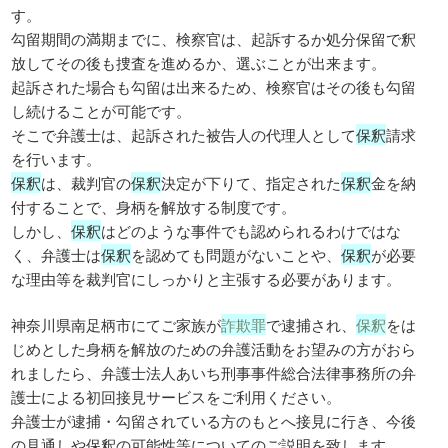
す。
勾留期間の満期までに、検察官は、起訴するか処分保留で釈
放してその後も捜査を進めるか、選ぶことが出来ます。
起訴された場合も勾留は出来るため、検察官はその後も勾留
し続けることが可能です。
そこで弁護士は、起訴された被告人の代理人として
保釈
請求
を行います。
保釈
は、裁判官の
保釈
決定が下りて、指定された
保釈
金を納
付することで、身柄を解放する制度です。
しかし、
保釈
はどのような事件でも認められるわけではな
く、弁護士は
保釈
を認めても問題がないことや、
保釈
が必要
な理由等を裁判官にしっかりと主張する必要があります。
神奈川県南足柄市にてご家族が
詐欺罪
で逮捕され、
保釈
をは
じめとした身柄を解放のための弁護活動をお望みの方がおら
れましたら、弁護士法人あいち刑事事件総合法律事務所の弁
護士による初回接見サービスをご利用ください。
弁護士が逮捕・勾留されている方のもとへ接見に行き、今後
の見通しや保釈の可能性等についてのご説明を致します。