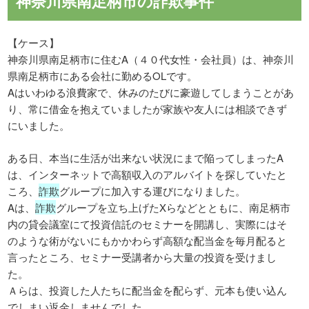
神奈川県南足柄市の詐欺事件
【ケース】
神奈川県南足柄市に住むA（４０代女性・会社員）は、神奈川
県南足柄市にある会社に勤めるOLです。
Aはいわゆる浪費家で、休みのたびに豪遊してしまうことがあ
り、常に借金を抱えていましたが家族や友人には相談できず
にいました。
ある日、本当に生活が出来ない状況にまで陥ってしまったA
は、インターネットで高額収入のアルバイトを探していたと
ころ、
詐欺
グループに加入する運びになりました。
Aは、
詐欺
グループを立ち上げたXらなどとともに、南足柄市
内の貸会議室にて投資信託のセミナーを開講し、実際にはそ
のような術がないにもかかわらず高額な配当金を毎月配ると
言ったところ、セミナー受講者から大量の投資を受けまし
た。
Ａらは、投資した人たちに配当金を配らず、元本も使い込ん
でしまい返金しませんでした。