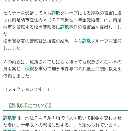
セミナーを受講してＡら
詐欺
グループによる詐欺の被害に遭
った南足柄市在住のＶ（７０代男性・年金受給者）は、南足
柄市を管轄する松田警察署に
詐欺
事件の被害届を提出しまし
た。
松田警察署の警察官は捜査の結果、Ａら
詐欺
グループを逮捕
しました。
Ａの両親は、逮捕されてしばらく経っても釈放されないＡの
身を案じ、
保釈
を求めて刑事事件専門の弁護士に初回接見を
依頼しました。
（フィクションです。）
【詐欺罪について】
詐欺罪
は、刑法２４６条１項で「人を欺いて財物を交付させ
た者は、十年以下の懲役に処する。」と定められています。