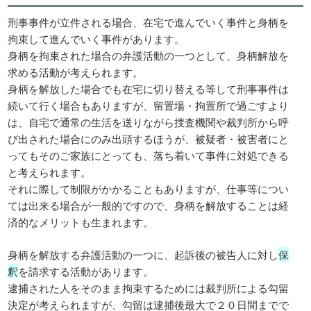
刑事事件が立件される場合、在宅で進んでいく事件と身柄を
拘束して進んでいく事件があります。
身柄を拘束された場合の弁護活動の一つとして、身柄解放を
求める活動が考えられます。
身柄を解放した場合でも在宅に切り替える等して刑事事件は
続いて行く場合もありますが、留置場・拘置所で過ごすより
は、自宅で通常の生活を送りながら捜査機関や裁判所から呼
び出された場合にのみ出頭するほうが、被疑者・被害者にと
ってもそのご家族にとっても、落ち着いて事件に対処できる
と考えられます。
それに際して制限がかかることもありますが、仕事等につい
ては出来る場合が一般的ですので、身柄を解放することは経
済的なメリットも生まれます。
身柄を解放する弁護活動の一つに、起訴後の被告人に対し
保
釈
を請求する活動があります。
逮捕された人をそのまま拘束するためには裁判所による勾留
決定が考えられますが、勾留は逮捕後最大で２０日間までで