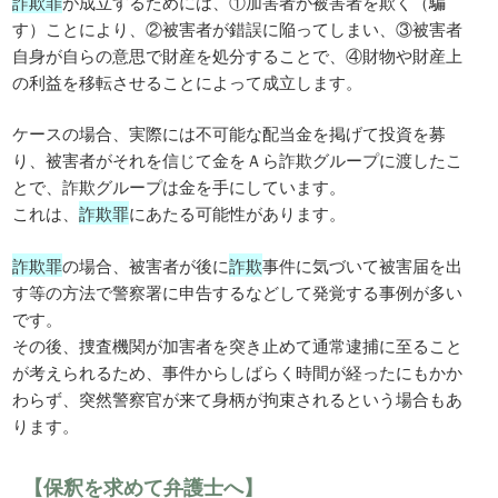
詐欺罪
が成立するためには、①加害者が被害者を欺く（騙
す）ことにより、②被害者が錯誤に陥ってしまい、③被害者
自身が自らの意思で財産を処分することで、④財物や財産上
の利益を移転させることによって成立します。
ケースの場合、実際には不可能な配当金を掲げて投資を募
り、被害者がそれを信じて金をＡら詐欺グループに渡したこ
とで、詐欺グループは金を手にしています。
これは、
詐欺罪
にあたる可能性があります。
詐欺罪
の場合、被害者が後に
詐欺
事件に気づいて被害届を出
す等の方法で警察署に申告するなどして発覚する事例が多い
です。
その後、捜査機関が加害者を突き止めて通常逮捕に至ること
が考えられるため、事件からしばらく時間が経ったにもかか
わらず、突然警察官が来て身柄が拘束されるという場合もあ
ります。
【保釈を求めて弁護士へ】