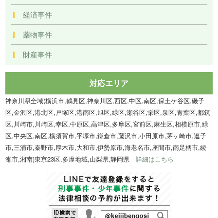
経済事件
薬物事件
財産事件
対応エリア
神奈川県全域(横浜市,鶴見区,神奈川区,西区,中区,南区,保土ケ谷区,磯子
区,金沢区,港北区,戸塚区,港南区,旭区,緑区,瀬谷区,栄区,泉区,青葉区,都筑
区,川崎市,川崎区,幸区,中原区,高津区,多摩区,宮前区,麻生区,相模原市,緑
区,中央区,南区,横須賀市,平塚市,鎌倉市,藤沢市,小田原市,茅ヶ崎市,逗子
市,三浦市,秦野市,厚木市,大和市,伊勢原市,海老名市,座間市,南足柄市,綾
瀬市,湘南)東京23区,多摩地域,山梨県,静岡県
詳細はこちら