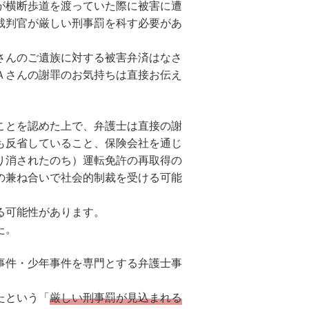
が横断歩道を渡っていた際に被害に遭
裁判官が厳しい刑事罰を科す必要があ
さんのご遺族に対する被害弁済はなさ
Ａさんの謝罪のお気持ちは直接お伝え
ことを認めた上で、弁護士は直接の謝
も反省していること、保険会社を通じ
り消されたのち）運転免許の再取得の
の兼ね合いで社会的制裁を受ける可能
る可能性があります。
た。
事件・少年事件を専門とする弁護士事
たという「
厳しい刑事罰が見込まれる