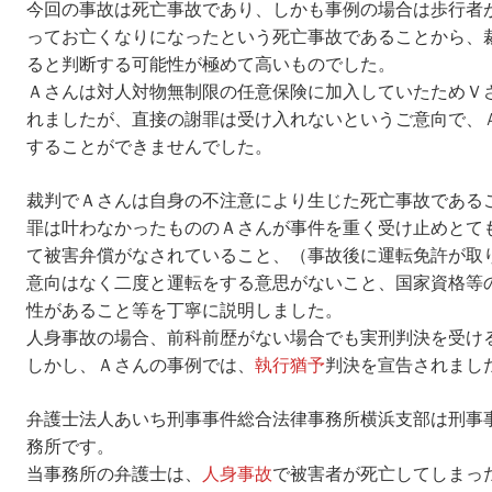
今回の事故は死亡事故であり、しかも事例の場合は歩行者
ってお亡くなりになったという死亡事故であることから、
ると判断する可能性が極めて高いものでした。
Ａさんは対人対物無制限の任意保険に加入していたためＶ
れましたが、直接の謝罪は受け入れないというご意向で、
することができませんでした。
裁判でＡさんは自身の不注意により生じた死亡事故である
罪は叶わなかったもののＡさんが事件を重く受け止めとて
て被害弁償がなされていること、（事故後に運転免許が取
意向はなく二度と運転をする意思がないこと、国家資格等
性があること等を丁寧に説明しました。
人身事故の場合、前科前歴がない場合でも実刑判決を受け
しかし、Ａさんの事例では、
執行猶予
判決を宣告されまし
弁護士法人あいち刑事事件総合法律事務所横浜支部は刑事
務所です。
当事務所の弁護士は、
人身事故
で被害者が死亡してしまっ