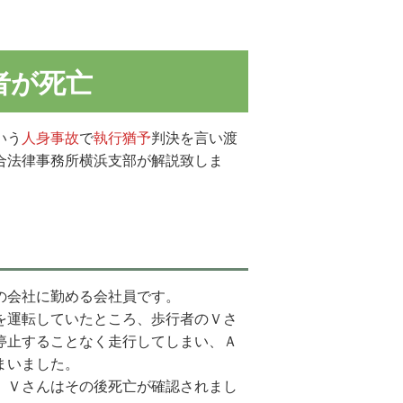
者が死亡
いう
人身事故
で
執行猶予
判決を言い渡
合法律事務所横浜支部が解説致しま
の会社に勤める会社員です。
を運転していたところ、歩行者のＶさ
停止することなく走行してしまい、Ａ
まいました。
、Ｖさんはその後死亡が確認されまし