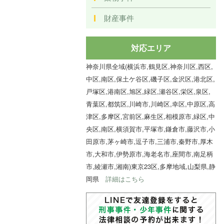
財産事件
対応エリア
神奈川県全域(横浜市,鶴見区,神奈川区,西区,
中区,南区,保土ケ谷区,磯子区,金沢区,港北区,
戸塚区,港南区,旭区,緑区,瀬谷区,栄区,泉区,
青葉区,都筑区,川崎市,川崎区,幸区,中原区,高
津区,多摩区,宮前区,麻生区,相模原市,緑区,中
央区,南区,横須賀市,平塚市,鎌倉市,藤沢市,小
田原市,茅ヶ崎市,逗子市,三浦市,秦野市,厚木
市,大和市,伊勢原市,海老名市,座間市,南足柄
市,綾瀬市,湘南)東京23区,多摩地域,山梨県,静
岡県
詳細はこちら