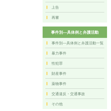
上告
再審
事件別―具体例と弁護活動
事件別―具体例と弁護活動一覧
暴力事件
性犯罪
財産事件
薬物事件
交通違反・交通事故
その他