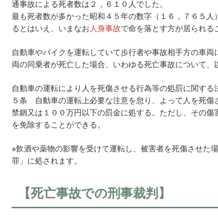
通事故による死者数は２，６１０人でした。
最も死者数が多かった昭和４５年の数字（１６，７６５人
るとはいえ、いまなお
人身事故
で命を落とす方が居られる
自動車やバイクを運転していて歩行者や事故相手方の車両
両の同乗者が死亡した場合、いわゆる死亡事故について、
自動車の運転により人を死傷させる行為等の処罰に関する
５条 自動車の運転上必要な注意を怠り、よって人を死傷
禁錮又は１００万円以下の罰金に処する。ただし、その傷
を免除することができる。
※飲酒や薬物の影響を受けて運転し、被害者を死傷させた
罪」に処されます。
【死亡事故での刑事裁判】