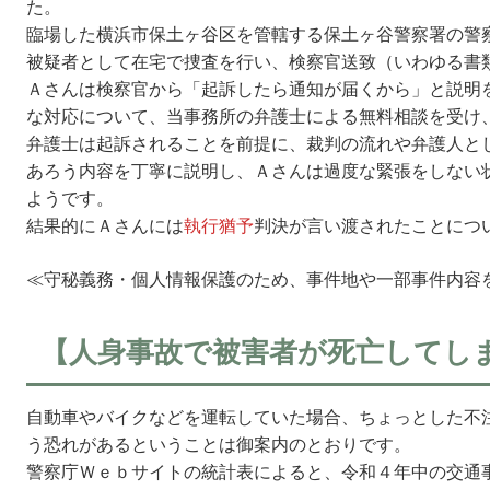
た。
臨場した横浜市保土ヶ谷区を管轄する保土ヶ谷警察署の警
被疑者として在宅で捜査を行い、検察官送致（いわゆる書
Ａさんは検察官から「起訴したら通知が届くから」と説明
な対応について、当事務所の弁護士による無料相談を受け
弁護士は起訴されることを前提に、裁判の流れや弁護人と
あろう内容を丁寧に説明し、Ａさんは過度な緊張をしない
ようです。
結果的にＡさんには
執行猶予
判決が言い渡されたことにつ
≪守秘義務・個人情報保護のため、事件地や一部事件内容
【人身事故で被害者が死亡してし
自動車やバイクなどを運転していた場合、ちょっとした不
う恐れがあるということは御案内のとおりです。
警察庁Ｗｅｂサイトの統計表によると、令和４年中の交通