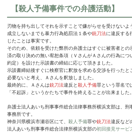
【殺人予備事件での弁護活動】
刃物を持ち出してそれを示すことで嫌がらせを受けないよ
成立しないまでも暴力行為処罰法１条や
銃刀法
に違反する
じたことは事実です。
そのため、依頼を受けた弊所の弁護士はすぐに被害者との
済の取り決めの無い宥恕条項（ＶさんがＡさんの行為につ
約定）を設けた示談書の締結に応じて頂きました。
示談書締結後すぐに検察官に釈放を求める交渉を行ったと
必要ないと考え、Ａさんを釈放しました。
最終的に、Ａさんは
銃刀法
違反と
殺人予備
罪という罪名で
「不起訴」というかたちで事件を終えることが出来ました
弁護士法人あいち刑事事件総合法律事務所横浜支部は、刑
事務所です。
神奈川県横浜市瀬谷区にて、
殺人予備
罪や
銃刀法
違反など
法人あいち刑事事件総合法律所横浜支部の
初回接見サービ