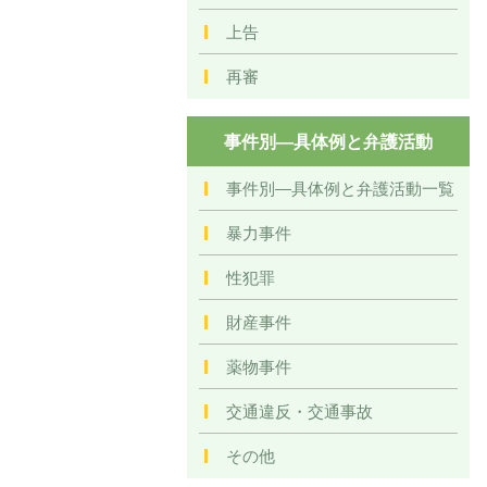
上告
再審
事件別―具体例と弁護活動
事件別―具体例と弁護活動一覧
暴力事件
性犯罪
財産事件
薬物事件
交通違反・交通事故
その他