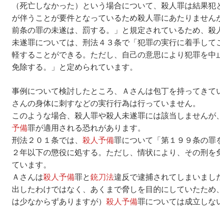
（死亡しなかった）という場合について、殺人罪は結果犯
が伴うことが要件となっているため殺人罪にあたりません
前条の罪の未遂は、罰する。」と規定されているため、殺
未遂罪については、刑法４３条で「犯罪の実行に着手して
軽することができる。ただし、自己の意思により犯罪を中
免除する。」と定められています。
事例について検討したところ、Ａさんは包丁を持ってきて
さんの身体に刺すなどの実行行為は行っていません。
このような場合、殺人罪や殺人未遂罪には該当しませんが
予備
罪が適用される恐れがあります。
刑法２０１条では、
殺人予備
罪について「第１９９条の罪
２年以下の懲役に処する。ただし、情状により、その刑を
ています。
Ａさんは
殺人予備
罪と
銃刀法
違反で逮捕されてしまいまし
出したわけではなく、あくまで脅しを目的にしていたため
は少なからずありますが）
殺人予備
罪については成立しな