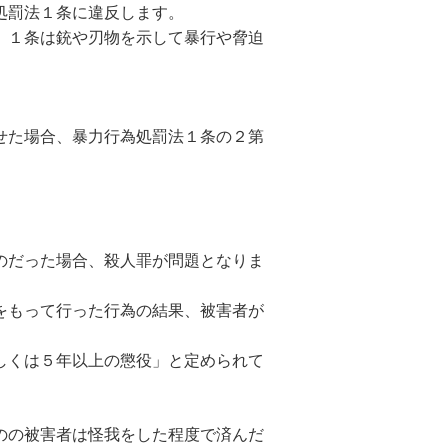
処罰法１条に違反します。
、１条は銃や刃物を示して暴行や脅迫
せた場合、暴力行為処罰法１条の２第
のだった場合、殺人罪が問題となりま
をもって行った行為の結果、被害者が
しくは５年以上の懲役」と定められて
のの被害者は怪我をした程度で済んだ