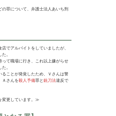
どの罪について、弁護士法人あいち刑
食店でアルバイトをしていましたが、
した。
持って職場に行き、これ以上嫌がらせ
した。
いることが発覚したため、Ｖさんは警
、Ａさんを
殺人予備
罪と
銃刀法
違反で
を変更しています。≫