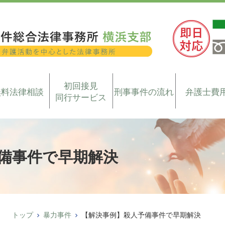
初回接見
無料法律相談
刑事事件の流れ
弁護士費
同行サービス
備事件で早期解決
トップ
暴力事件
【解決事例】殺人予備事件で早期解決