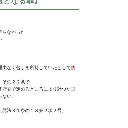
題となる罪】
至らなかった
い
理由なく包丁を所持していたとして
銃
、その２２条で
閣府令で定めるところにより計つた刃
らない。
（同法３１条の１８第２項２号）