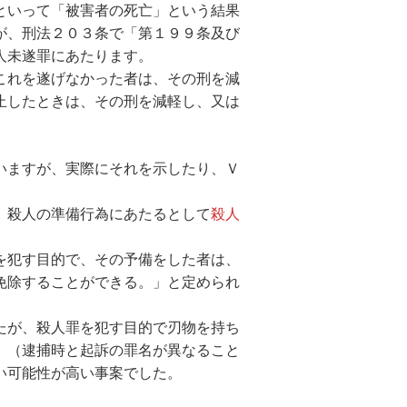
といって「被害者の死亡」という結果
が、刑法２０３条で「第１９９条及び
人未遂罪にあたります。
これを遂げなかった者は、その刑を減
止したときは、その刑を減軽し、又は
いますが、実際にそれを示したり、Ｖ
、殺人の準備行為にあたるとして
殺人
を犯す目的で、その予備をした者は、
免除することができる。」と定められ
たが、殺人罪を犯す目的で刃物を持ち
、（逮捕時と起訴の罪名が異なること
い可能性が高い事案でした。