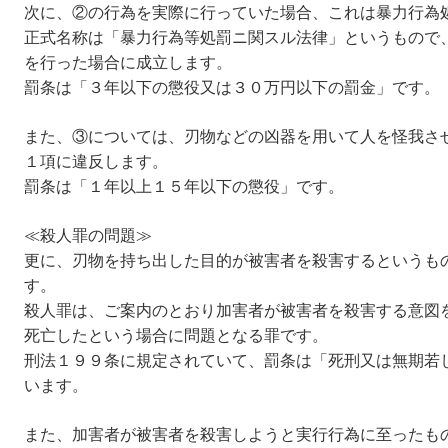
次に、②の行為を実際に行っていた場合、これは暴力行為
正式名称は「暴力行為等処罰ニ関スル法律」というもので
を行った場合に成立します。
罰条は「３年以下の懲役又は３０万円以下の罰金」です。
また、③については、刃物などの凶器を用いて人を怪我さ
１項に違反します。
罰条は「１年以上１５年以下の懲役」です。
≪殺人罪の問題≫
更に、刃物を持ち出した目的が被害者を殺害するというも
す。
殺人罪は、ご案内のとおり加害者が被害者を殺害する意図
死亡したという場合に問題となる罪です。
刑法１９９条に規定されていて、罰条は「死刑又は無期若
います。
また、加害者が被害者を殺害しようと実行行為に至ったも