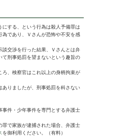
うにする、という行為は殺人予備罪は
行為であり、Ｖさんが恐怖や不安を感
示談交渉を行った結果、Ｖさんとは弁
いて刑事処罰を望まないという趣旨の
ころ、検察官はこれ以上の身柄拘束が
はありましたが、刑事処罰を科さない
。
事事件・少年事件を専門とする弁護士
の罪で家族が逮捕された場合、弁護士
ス
を御利用ください。（有料）