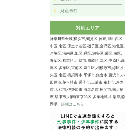
財産事件
対応エリア
神奈川県全域(横浜市,鶴見区,神奈川区,西区,
中区,南区,保土ケ谷区,磯子区,金沢区,港北区,
戸塚区,港南区,旭区,緑区,瀬谷区,栄区,泉区,
青葉区,都筑区,川崎市,川崎区,幸区,中原区,高
津区,多摩区,宮前区,麻生区,相模原市,緑区,中
央区,南区,横須賀市,平塚市,鎌倉市,藤沢市,小
田原市,茅ヶ崎市,逗子市,三浦市,秦野市,厚木
市,大和市,伊勢原市,海老名市,座間市,南足柄
市,綾瀬市,湘南)東京23区,多摩地域,山梨県,静
岡県
詳細はこちら