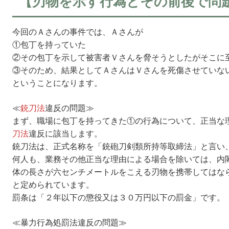
【刃物を示す行為とその前後で問
今回のＡさんの事件では、Ａさんが
①包丁を持っていた
②その包丁を示して被害者Ｖさんを脅そうとしたがそこに
③そのため、結果としてＡさんはＶさんを死傷させていな
ということになります。
≪
銃刀法
違反の問題≫
まず、職場に包丁を持ってきた①の行為について、正当な
刀法
違反に該当します。
銃刀法は、正式名称を「銃砲刀剣類所持等取締法」と言い
何人も、業務その他正当な理由による場合を除いては、内
体の長さが六センチメートルをこえる刃物を携帯してはな
と定められています。
罰条は「２年以下の懲役又は３０万円以下の罰金」です。
≪暴力行為処罰法違反の問題≫