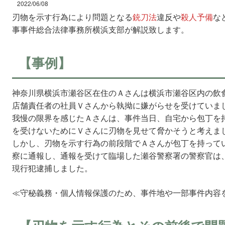
2022/06/08
刃物を示す行為により問題となる
銃刀法
違反や
殺人予備
な
事事件総合法律事務所横浜支部が解説致します。
【事例】
神奈川県横浜市瀬谷区在住のＡさんは横浜市瀬谷区内の飲
店舗責任者の社員Ｖさんから執拗に嫌がらせを受けていま
我慢の限界を感じたＡさんは、事件当日、自宅から包丁を
を受けないためにＶさんに刃物を見せて脅かそうと考えま
しかし、刃物を示す行為の前段階でＡさんが包丁を持って
察に通報し、通報を受けて臨場した瀬谷警察署の警察官は
現行犯逮捕しました。
≪守秘義務・個人情報保護のため、事件地や一部事件内容