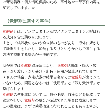
≪守秘義務・個人情報保護のため、事件地や一部事件内容を
変更しています。≫
【覚醒剤に関する事件】
覚醒剤
とは、アンフェタミン及びメタンフェタミンと呼ばれ
る成分を含む薬物を指します。
主として結晶状のものや粉末状のものがあり、液体に溶かし
て静脈注射をしたり、加熱する炙りというかたちで吸引する
方法で摂取する場合が一般的です。
我が国では
覚醒剤
取締法により、
覚醒剤
の輸出・輸入・製
造・譲り渡し・譲り受け・所持・使用が禁止されています。
Ａさんの場合、家宅捜索の結果自宅からは
覚醒剤
が出てきて
いないため、問題となるのは「使用罪」と「譲り受け罪」が
挙げられます。
覚醒剤
の使用罪については、尿や毛髪、血液などを採取して
鑑定を行い、
覚醒剤
の成分が確認できた場合に成立します。
この鑑定は、まずは簡易検査で行われることもありますが、