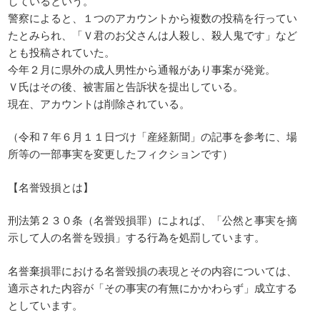
しているという。
警察によると、１つのアカウントから複数の投稿を行ってい
たとみられ、「Ｖ君のお父さんは人殺し、殺人鬼です」など
とも投稿されていた。
今年２月に県外の成人男性から通報があり事案が発覚。
Ｖ氏はその後、被害届と告訴状を提出している。
現在、アカウントは削除されている。
（令和７年６月１１日づけ「産経新聞」の記事を参考に、場
所等の一部事実を変更したフィクションです）
【名誉毀損とは】
刑法第２３０条（名誉毀損罪）によれば、「公然と事実を摘
示して人の名誉を毀損」する行為を処罰しています。
名誉棄損罪における名誉毀損の表現とその内容については、
適示された内容が「その事実の有無にかかわらず」成立する
としています。