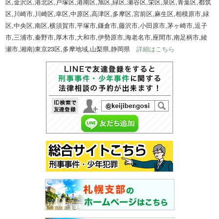
区,金沢区,港北区,戸塚区,港南区,旭区,緑区,瀬谷区,栄区,泉区,青葉区,都筑
区,川崎市,川崎区,幸区,中原区,高津区,多摩区,宮前区,麻生区,相模原市,緑
区,中央区,南区,横須賀市,平塚市,鎌倉市,藤沢市,小田原市,茅ヶ崎市,逗子
市,三浦市,秦野市,厚木市,大和市,伊勢原市,海老名市,座間市,南足柄市,綾
瀬市,湘南)東京23区,多摩地域,山梨県,静岡県
詳細はこちら