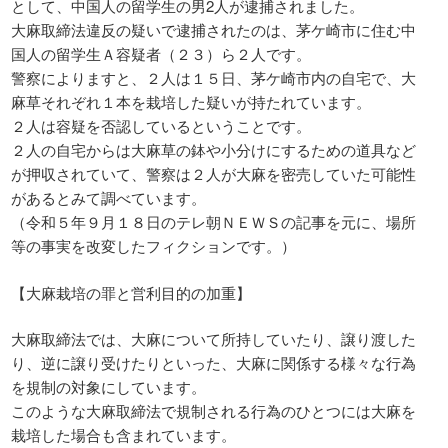
として、中国人の留学生の男2人が逮捕されました。
大麻取締法違反の疑いで逮捕されたのは、茅ケ崎市に住む中
国人の留学生Ａ容疑者（２３）ら２人です。
警察によりますと、２人は１５日、茅ケ崎市内の自宅で、大
麻草それぞれ１本を栽培した疑いが持たれています。
２人は容疑を否認しているということです。
２人の自宅からは大麻草の鉢や小分けにするための道具など
が押収されていて、警察は２人が大麻を密売していた可能性
があるとみて調べています。
（令和５年９月１８日のテレ朝ＮＥＷＳの記事を元に、場所
等の事実を改変したフィクションです。）
【大麻栽培の罪と営利目的の加重】
大麻取締法では、大麻について所持していたり、譲り渡した
り、逆に譲り受けたりといった、大麻に関係する様々な行為
を規制の対象にしています。
このような大麻取締法で規制される行為のひとつには大麻を
栽培した場合も含まれています。