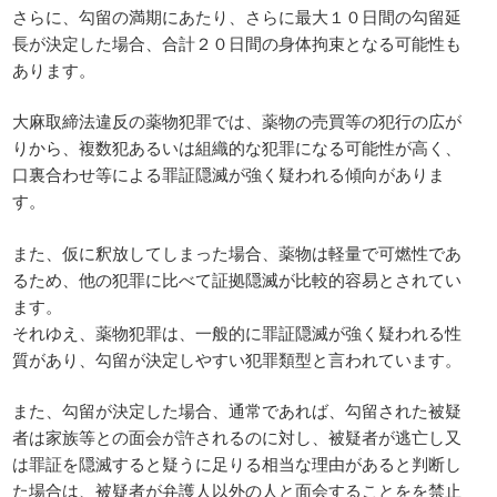
さらに、勾留の満期にあたり、さらに最大１０日間の勾留延
長が決定した場合、合計２０日間の身体拘束となる可能性も
あります。
大麻取締法違反の薬物犯罪では、薬物の売買等の犯行の広が
りから、複数犯あるいは組織的な犯罪になる可能性が高く、
口裏合わせ等による罪証隠滅が強く疑われる傾向がありま
す。
また、仮に釈放してしまった場合、薬物は軽量で可燃性であ
るため、他の犯罪に比べて証拠隠滅が比較的容易とされてい
ます。
それゆえ、薬物犯罪は、一般的に罪証隠滅が強く疑われる性
質があり、勾留が決定しやすい犯罪類型と言われています。
また、勾留が決定した場合、通常であれば、勾留された被疑
者は家族等との面会が許されるのに対し、被疑者が逃亡し又
は罪証を隠滅すると疑うに足りる相当な理由があると判断し
た場合は、被疑者が弁護人以外の人と面会することをを禁止