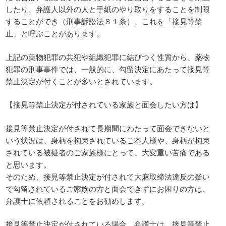
したり、弁護人以外の人と手紙のやり取りをすることを制限
することができ（刑事訴訟法８１条）、これを「接見等禁
止」と呼ぶことがあります。
上記の薬物犯罪の共犯や組織犯罪に結びつく性質から、薬物
犯罪の刑事事件では、一般的に、勾留決定にあたって接見等
禁止決定が付くことが多いとされています。
【接見等禁止決定が付されている家族と面会したい方は】
接見等禁止決定が付されて長期間にわたって面会できないと
いう状況は、身柄を拘束されているご本人様や、身柄が拘束
されている被疑者のご家族様にとって、大変重い苦痛である
と思います。
そのため、接見等禁止決定が付されて大麻取締法違反の疑い
で勾留されているご家族の方と面会できずにお困りの方は、
弁護士に依頼されることをお勧めします。
接見等禁止決定が付されている場合、弁護士は、接見等禁止