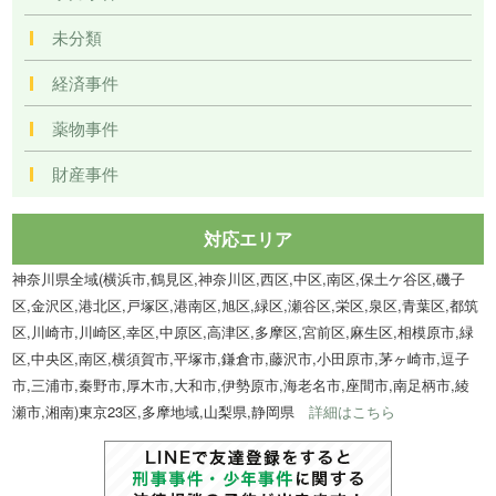
未分類
経済事件
薬物事件
財産事件
対応エリア
神奈川県全域(横浜市,鶴見区,神奈川区,西区,中区,南区,保土ケ谷区,磯子
区,金沢区,港北区,戸塚区,港南区,旭区,緑区,瀬谷区,栄区,泉区,青葉区,都筑
区,川崎市,川崎区,幸区,中原区,高津区,多摩区,宮前区,麻生区,相模原市,緑
区,中央区,南区,横須賀市,平塚市,鎌倉市,藤沢市,小田原市,茅ヶ崎市,逗子
市,三浦市,秦野市,厚木市,大和市,伊勢原市,海老名市,座間市,南足柄市,綾
瀬市,湘南)東京23区,多摩地域,山梨県,静岡県
詳細はこちら