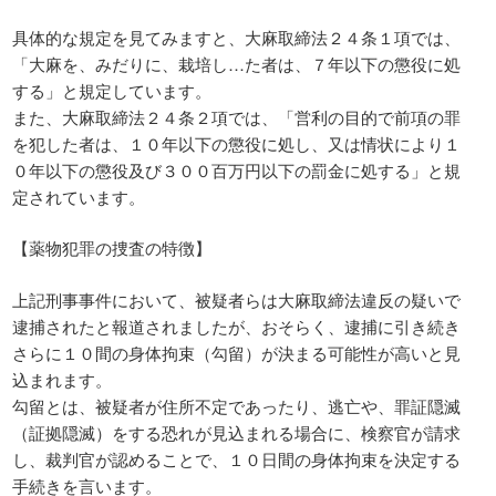
具体的な規定を見てみますと、大麻取締法２４条１項では、
「大麻を、みだりに、栽培し…た者は、７年以下の懲役に処
する」と規定しています。
また、大麻取締法２４条２項では、「営利の目的で前項の罪
を犯した者は、１０年以下の懲役に処し、又は情状により１
０年以下の懲役及び３００百万円以下の罰金に処する」と規
定されています。
【薬物犯罪の捜査の特徴】
上記刑事事件において、被疑者らは大麻取締法違反の疑いで
逮捕されたと報道されましたが、おそらく、逮捕に引き続き
さらに１０間の身体拘束（勾留）が決まる可能性が高いと見
込まれます。
勾留とは、被疑者が住所不定であったり、逃亡や、罪証隠滅
（証拠隠滅）をする恐れが見込まれる場合に、検察官が請求
し、裁判官が認めることで、１０日間の身体拘束を決定する
手続きを言います。